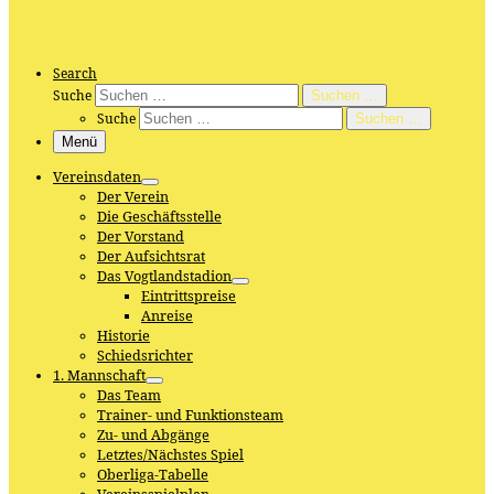
Search
Suche
Suchen …
Suche
Suchen …
Menü
Vereinsdaten
Der Verein
Die Geschäftsstelle
Der Vorstand
Der Aufsichtsrat
Das Vogtlandstadion
Eintrittspreise
Anreise
Historie
Schiedsrichter
1. Mannschaft
Das Team
Trainer- und Funktionsteam
Zu- und Abgänge
Letztes/Nächstes Spiel
Oberliga-Tabelle