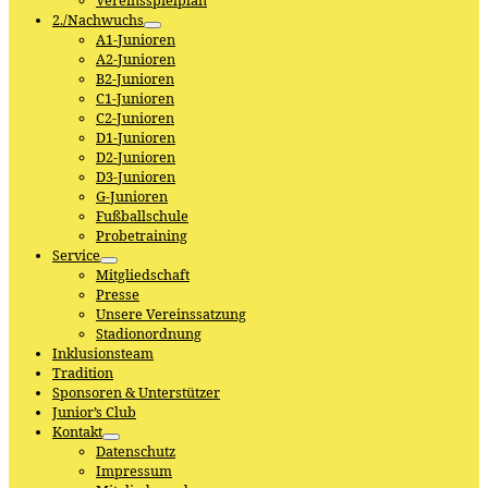
Vereinsspielplan
2./Nachwuchs
A1-Junioren
A2-Junioren
B2-Junioren
C1-Junioren
C2-Junioren
D1-Junioren
D2-Junioren
D3-Junioren
G-Junioren
Fußballschule
Probetraining
Service
Mitgliedschaft
Presse
Unsere Vereinssatzung
Stadionordnung
Inklusionsteam
Tradition
Sponsoren & Unterstützer
Junior’s Club
Kontakt
Datenschutz
Impressum