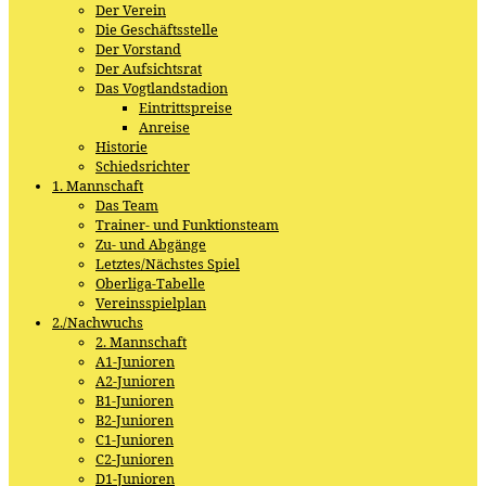
Der Verein
Die Geschäftsstelle
Der Vorstand
Der Aufsichtsrat
Das Vogtlandstadion
Eintrittspreise
Anreise
Historie
Schiedsrichter
1. Mannschaft
Das Team
Trainer- und Funktionsteam
Zu- und Abgänge
Letztes/Nächstes Spiel
Oberliga-Tabelle
Vereinsspielplan
2./Nachwuchs
2. Mannschaft
A1-Junioren
A2-Junioren
B1-Junioren
B2-Junioren
C1-Junioren
C2-Junioren
D1-Junioren