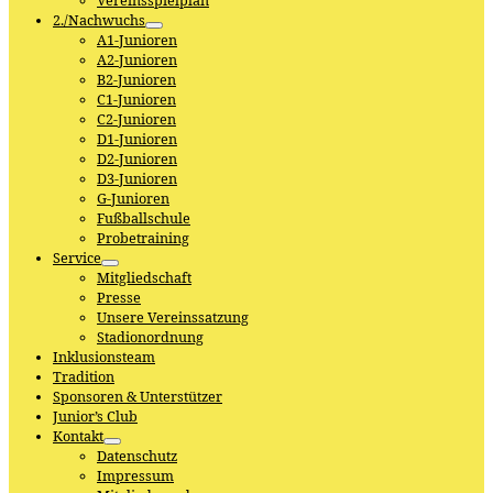
Vereinsspielplan
2./Nachwuchs
A1-Junioren
A2-Junioren
B2-Junioren
C1-Junioren
C2-Junioren
D1-Junioren
D2-Junioren
D3-Junioren
G-Junioren
Fußballschule
Probetraining
Service
Mitgliedschaft
Presse
Unsere Vereinssatzung
Stadionordnung
Inklusionsteam
Tradition
Sponsoren & Unterstützer
Junior’s Club
Kontakt
Datenschutz
Impressum