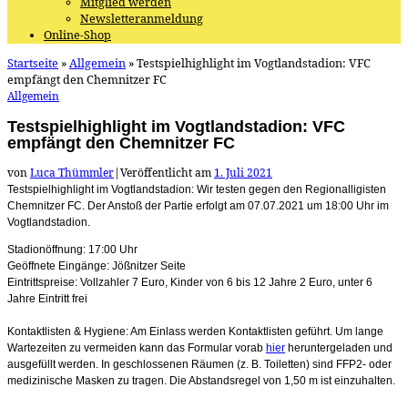
Mitglied werden
Newsletteranmeldung
Online-Shop
Startseite
»
Allgemein
»
Testspielhighlight im Vogtlandstadion: VFC
empfängt den Chemnitzer FC
Allgemein
Testspielhighlight im Vogtlandstadion: VFC
empfängt den Chemnitzer FC
von
Luca Thümmler
|
Veröffentlicht am
1. Juli 2021
Testspielhighlight im Vogtlandstadion: Wir testen gegen den Regionalligisten
Chemnitzer FC. Der Anstoß der Partie erfolgt am 07.07.2021 um 18:00 Uhr im
Vogtlandstadion.
Stadionöffnung: 17:00 Uhr
Geöffnete Eingänge: Jößnitzer Seite
Eintrittspreise: Vollzahler 7 Euro, Kinder von 6 bis 12 Jahre 2 Euro, unter 6
Jahre Eintritt frei
Kontaktlisten & Hygiene: Am Einlass werden Kontaktlisten geführt. Um lange
Wartezeiten zu vermeiden kann das Formular vorab
hier
heruntergeladen und
ausgefüllt werden. In geschlossenen Räumen (z. B. Toiletten) sind FFP2- oder
medizinische Masken zu tragen. Die Abstandsregel von 1,50 m ist einzuhalten.