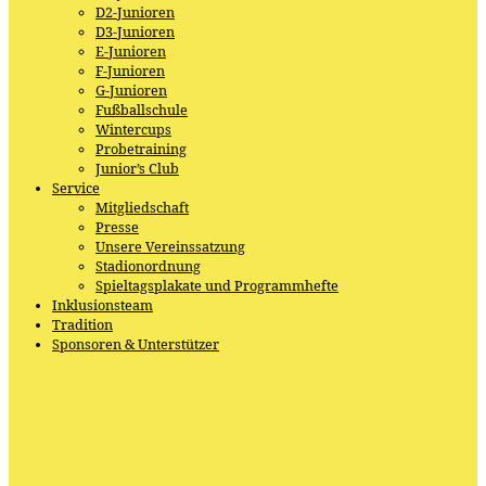
D2-Junioren
D3-Junioren
E-Junioren
F-Junioren
G-Junioren
Fußballschule
Wintercups
Probetraining
Junior’s Club
Service
Mitgliedschaft
Presse
Unsere Vereinssatzung
Stadionordnung
Spieltagsplakate und Programmhefte
Inklusionsteam
Tradition
Sponsoren & Unterstützer