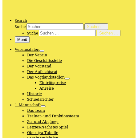
Search
Suche
Suchen …
Suche
Suchen …
Menü
Vereinsdaten
Der Verein
Die Geschäftsstelle
Der Vorstand
Der Aufsichtsrat
Das Vogtlandstadion
Eintrittspreise
Anreise
Historie
Schiedsrichter
1. Mannschaft
Das Team
Trainer- und Funktionsteam
Zu- und Abgänge
Letztes/Nächstes Spiel
Oberliga-Tabelle