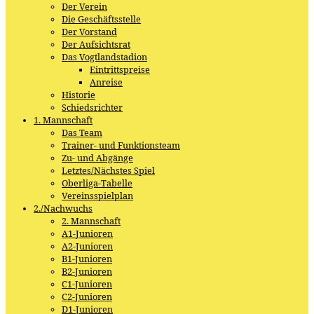
Der Verein
Die Geschäftsstelle
Der Vorstand
Der Aufsichtsrat
Das Vogtlandstadion
Eintrittspreise
Anreise
Historie
Schiedsrichter
1. Mannschaft
Das Team
Trainer- und Funktionsteam
Zu- und Abgänge
Letztes/Nächstes Spiel
Oberliga-Tabelle
Vereinsspielplan
2./Nachwuchs
2. Mannschaft
A1-Junioren
A2-Junioren
B1-Junioren
B2-Junioren
C1-Junioren
C2-Junioren
D1-Junioren