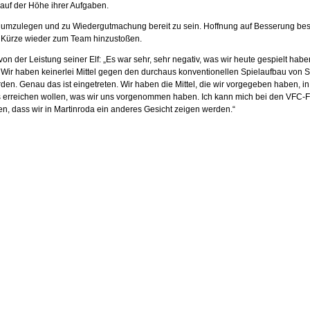
t auf der Höhe ihrer Aufgaben.
der umzulegen und zu Wiedergutmachung bereit zu sein. Hoffnung auf Besserung best
n Kürze wieder zum Team hinzustoßen.
on der Leistung seiner Elf: „Es war sehr, sehr negativ, was wir heute gespielt hab
. Wir haben keinerlei Mittel gegen den durchaus konventionellen Spielaufbau von 
rden. Genau das ist eingetreten. Wir haben die Mittel, die wir vorgegeben haben, i
 erreichen wollen, was wir uns vorgenommen haben. Ich kann mich bei den VFC-Fan
en, dass wir in Martinroda ein anderes Gesicht zeigen werden.“