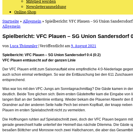
Mitglied werden
Newsletteranmeldung
Online-Shop
Startseite
»
Allgemein
»
Spielbericht: VFC Plauen – SG Union Sandersdorf 
Allgemein
Spielbericht: VFC Plauen – SG Union Sandersdorf 0:
von
Luca Thümmler
|
Veröffentlicht am
9. August 2021
Spielbericht: VFC Plauen – SG Union Sandersdorf 0:4 (0:2)
VFC Plauen enttäuscht auf der ganzen Linie
Der VFC Plauen erlitt zum Saisonauftakt eine empfindliche 4:0-Niederlage gegen 
auch schon einmal verteidigen. So war die Enttäuschung bei den 611 Zuschauer
entsprechend.
Was war los mit den VFC-Jungs am Sonntagnachmittag? Die Gäste kamen in der e
deutlich. Beide Tore glichen sich: Beim ersten Gästetreffer kam die Eingabe von 
langen Ball an der Seitenlinie entlang. Wieder bekam die Plauener Abwehr den Ba
Grandner auf der anderen Seite hatte Pech bei einem Kopfball, der knapp neben 
Plauen im ersten Spielabschnitt nicht zu vermelden.
Die Hoffnungen ruhten auf Spielabschnitt zwei, doch der VFC Plauen begann mit e
gerade gewechselt hatte unterlief der Heimelf das nächste Dilemma. Die Gäste sp
besaßen Böttcher und Morosow noch zwei Halbchancen, die aber das Gesamtbild nic