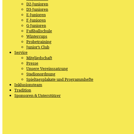
D2-Junioren
D3-Junioren
E-Junioren
F-Junioren
G-Junioren
Fußballschule
Wintercups
Probetraining
Junior’s Club
Service
Mitgliedschaft
Presse
Unsere Vereinssatzung
Stadionordnung
Spieltagsplakate und Programmhefte
Inklusionsteam
Tradition
Sponsoren & Unterstützer