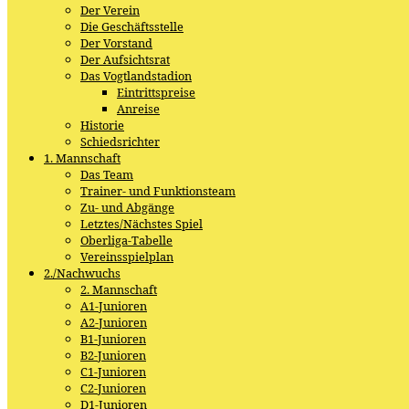
Der Verein
Die Geschäftsstelle
Der Vorstand
Der Aufsichtsrat
Das Vogtlandstadion
Eintrittspreise
Anreise
Historie
Schiedsrichter
1. Mannschaft
Das Team
Trainer- und Funktionsteam
Zu- und Abgänge
Letztes/Nächstes Spiel
Oberliga-Tabelle
Vereinsspielplan
2./Nachwuchs
2. Mannschaft
A1-Junioren
A2-Junioren
B1-Junioren
B2-Junioren
C1-Junioren
C2-Junioren
D1-Junioren