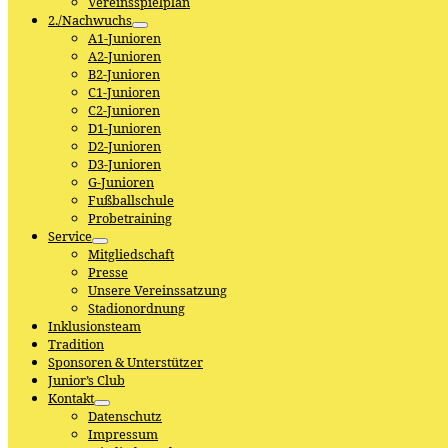
Vereinsspielplan
2./Nachwuchs
A1-Junioren
A2-Junioren
B2-Junioren
C1-Junioren
C2-Junioren
D1-Junioren
D2-Junioren
D3-Junioren
G-Junioren
Fußballschule
Probetraining
Service
Mitgliedschaft
Presse
Unsere Vereinssatzung
Stadionordnung
Inklusionsteam
Tradition
Sponsoren & Unterstützer
Junior’s Club
Kontakt
Datenschutz
Impressum