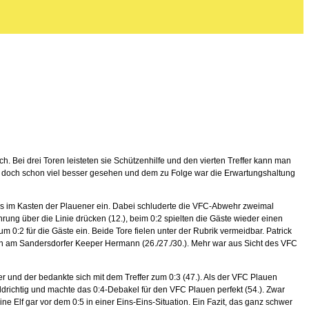
. Bei drei Toren leisteten sie Schützenhilfe und den vierten Treffer kann man
g doch schon viel besser gesehen und dem zu Folge war die Erwartungshaltung
es im Kasten der Plauener ein. Dabei schluderte die VFC-Abwehr zweimal
rung über die Linie drücken (12.), beim 0:2 spielten die Gäste wieder einen
0:2 für die Gäste ein. Beide Tore fielen unter der Rubrik vermeidbar. Patrick
hen am Sandersdorfer Keeper Hermann (26./27./30.). Mehr war aus Sicht des VFC
r und der bedankte sich mit dem Treffer zum 0:3 (47.). Als der VFC Plauen
ldrichtig und machte das 0:4-Debakel für den VFC Plauen perfekt (54.). Zwar
 Elf gar vor dem 0:5 in einer Eins-Eins-Situation. Ein Fazit, das ganz schwer