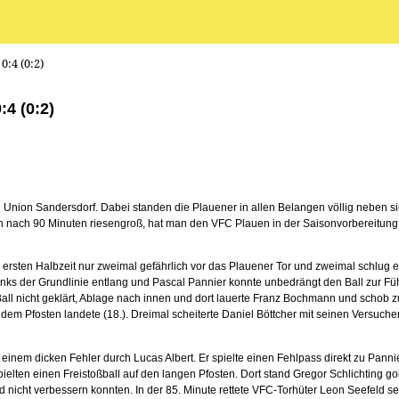
0:4 (0:2)
4 (0:2)
Union Sandersdorf. Dabei standen die Plauener in allen Belangen völlig neben sich
n nach 90 Minuten riesengroß, hat man den VFC Plauen in der Saisonvorbereitun
rsten Halbzeit nur zweimal gefährlich vor das Plauener Tor und zweimal schlug 
links der Grundlinie entlang und Pascal Pannier konnte unbedrängt den Ball zur Füh
ll nicht geklärt, Ablage nach innen und dort lauerte Franz Bochmann und schob zum 
dem Pfosten landete (18.). Dreimal scheiterte Daniel Böttcher mit seinen Versuc
inem dicken Fehler durch Lucas Albert. Er spielte einen Fehlpass direkt zu Pannie
ielten einen Freistoßball auf den langen Pfosten. Dort stand Gregor Schlichting go
ht verbessern konnten. In der 85. Minute rettete VFC-Torhüter Leon Seefeld seine