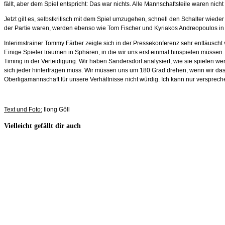
fällt, aber dem Spiel entspricht: Das war nichts. Alle Mannschaftsteile waren nich
Jetzt gilt es, selbstkritisch mit dem Spiel umzugehen, schnell den Schalter wie
der Partie waren, werden ebenso wie Tom Fischer und Kyriakos Andreopoulos i
Interimstrainer Tommy Färber zeigte sich in der Pressekonferenz sehr enttäuscht v
Einige Spieler träumen in Sphären, in die wir uns erst einmal hinspielen müssen
Timing in der Verteidigung. Wir haben Sandersdorf analysiert, wie sie spielen we
sich jeder hinterfragen muss. Wir müssen uns um 180 Grad drehen, wenn wir das
Oberligamannschaft für unsere Verhältnisse nicht würdig. Ich kann nur versprech
Text und Foto:
Ilong Göll
Vielleicht gefällt dir auch