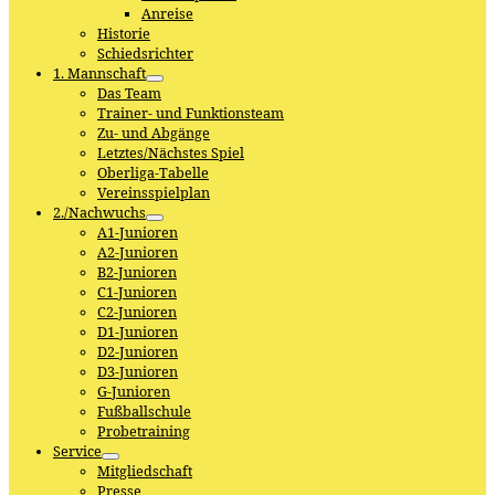
Anreise
Historie
Schiedsrichter
1. Mannschaft
Das Team
Trainer- und Funktionsteam
Zu- und Abgänge
Letztes/Nächstes Spiel
Oberliga-Tabelle
Vereinsspielplan
2./Nachwuchs
A1-Junioren
A2-Junioren
B2-Junioren
C1-Junioren
C2-Junioren
D1-Junioren
D2-Junioren
D3-Junioren
G-Junioren
Fußballschule
Probetraining
Service
Mitgliedschaft
Presse