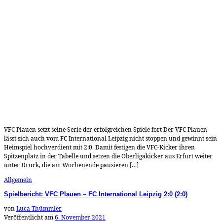
VFC Plauen setzt seine Serie der erfolgreichen Spiele fort Der VFC Plauen
lässt sich auch vom FC International Leipzig nicht stoppen und gewinnt sein
Heimspiel hochverdient mit 2:0. Damit festigen die VFC-Kicker ihren
Spitzenplatz in der Tabelle und setzen die Oberligakicker aus Erfurt weiter
unter Druck, die am Wochenende pausieren […]
Allgemein
Spielbericht: VFC Plauen – FC International Leipzig 2:0 (2:0)
von
Luca Thümmler
Veröffentlicht am
6. November 2021