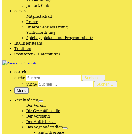
Probetraining
Junior’s Club
Service
Mitgliedschaft
Presse
Unsere Vereinssatzung
Stadionordnung
Spieltagsplakate und Programmhefte
Inklusionsteam
Tradition
Sponsoren & Unterstützer
Search
Suche
Suchen …
Suche
Suchen …
Menü
Vereinsdaten
Der Verein
Die Geschäftsstelle
Der Vorstand
Der Aufsichtsrat
Das Vogtlandstadion
Eintrittspreise