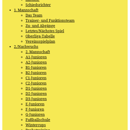
Schiedsrichter
1. Mannschaft
Das Team
Trainer- und Funktionsteam
Zu- und Abgänge
Letztes/Nächstes Spiel
Oberliga-Tabelle
Vereinsspielplan
2./Nachwuchs
2. Mannschaft
A1-Junioren
A2-Junioren
B1-Junioren
B2-Junioren
C1-Junioren
C2-Junioren
D1-Junioren
D2-Junioren
D3-Junioren
E-Junioren
F-Junioren
G-Junioren
Fußballschule
Wintercups