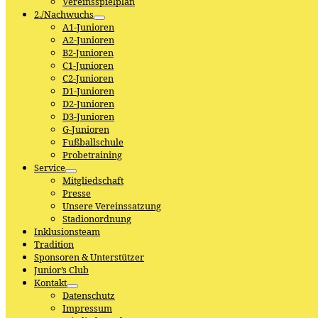
Vereinsspielplan
2./Nachwuchs
A1-Junioren
A2-Junioren
B2-Junioren
C1-Junioren
C2-Junioren
D1-Junioren
D2-Junioren
D3-Junioren
G-Junioren
Fußballschule
Probetraining
Service
Mitgliedschaft
Presse
Unsere Vereinssatzung
Stadionordnung
Inklusionsteam
Tradition
Sponsoren & Unterstützer
Junior’s Club
Kontakt
Datenschutz
Impressum