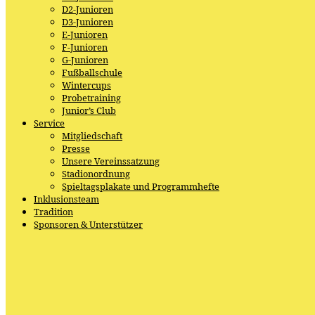
D2-Junioren
D3-Junioren
E-Junioren
F-Junioren
G-Junioren
Fußballschule
Wintercups
Probetraining
Junior’s Club
Service
Mitgliedschaft
Presse
Unsere Vereinssatzung
Stadionordnung
Spieltagsplakate und Programmhefte
Inklusionsteam
Tradition
Sponsoren & Unterstützer