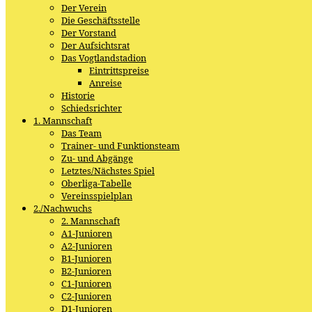
Der Verein
Die Geschäftsstelle
Der Vorstand
Der Aufsichtsrat
Das Vogtlandstadion
Eintrittspreise
Anreise
Historie
Schiedsrichter
1. Mannschaft
Das Team
Trainer- und Funktionsteam
Zu- und Abgänge
Letztes/Nächstes Spiel
Oberliga-Tabelle
Vereinsspielplan
2./Nachwuchs
2. Mannschaft
A1-Junioren
A2-Junioren
B1-Junioren
B2-Junioren
C1-Junioren
C2-Junioren
D1-Junioren