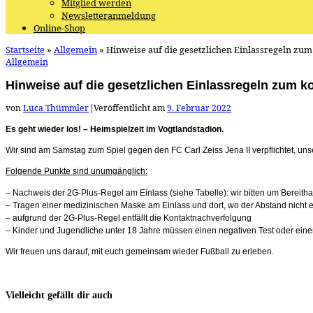
Mitglied werden
Newsletteranmeldung
Online-Shop
Startseite
»
Allgemein
»
Hinweise auf die gesetzlichen Einlassregeln z
Allgemein
Hinweise auf die gesetzlichen Einlassregeln zum
von
Luca Thümmler
|
Veröffentlicht am
9. Februar 2022
Es geht wieder los! – Heimspielzeit im Vogtlandstadion.
Wir sind am Samstag zum Spiel gegen den FC Carl Zeiss Jena II verpflichtet, uns
Folgende Punkte sind unumgänglich:
–
Nachweis der 2G-Plus-Regel am Einlass (siehe Tabelle): wir bitten um Bereit
–
Tragen einer medizinischen Maske am Einlass und dort, wo der Abstand nicht
– au
fgrund der 2G-Plus-Regel entfällt die Kontaktnachverfolgung
– Kinder und Jugendliche unter 18 Jahre müssen einen negativen Test oder ein
Wir freuen uns darauf, mit euch gemeinsam wieder Fußball zu erleben.
Vielleicht gefällt dir auch