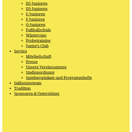
D2-Junioren
D3-Junioren
E-Junioren
F-Junioren
G-Junioren
Fußballschule
Wintercups
Probetraining
Junior’s Club
Service
Mitgliedschaft
Presse
Unsere Vereinssatzung
Stadionordnung
Spieltagsplakate und Programmhefte
Inklusionsteam
Tradition
Sponsoren & Unterstützer