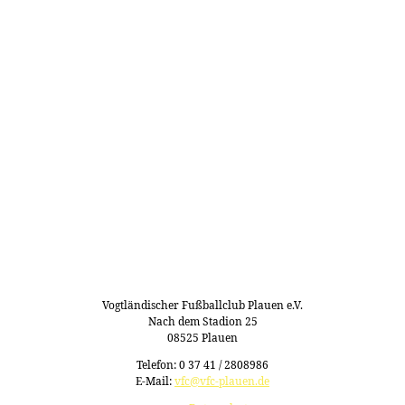
Vogtländischer Fußballclub Plauen e.V.
Nach dem Stadion 25
08525 Plauen
Telefon: 0 37 41 / 2808986
E-Mail:
vfc@vfc-plauen.de