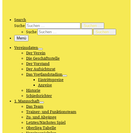
Search
Suche
Suchen …
Suche
Suchen …
Menü
Vereinsdaten
Der Verein
Die Geschäftsstelle
Der Vorstand
Der Aufsichtsrat
Das Vogtlandstadion
Eintrittspreise
Anreise
Historie
Schiedsrichter
1. Mannschaft
Das Team
Trainer- und Funktionsteam
Zu- und Abgänge
Letztes/Nächstes Spiel
Oberliga-Tabelle