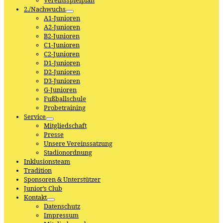
Vereinsspielplan
2./Nachwuchs
A1-Junioren
A2-Junioren
B2-Junioren
C1-Junioren
C2-Junioren
D1-Junioren
D2-Junioren
D3-Junioren
G-Junioren
Fußballschule
Probetraining
Service
Mitgliedschaft
Presse
Unsere Vereinssatzung
Stadionordnung
Inklusionsteam
Tradition
Sponsoren & Unterstützer
Junior’s Club
Kontakt
Datenschutz
Impressum