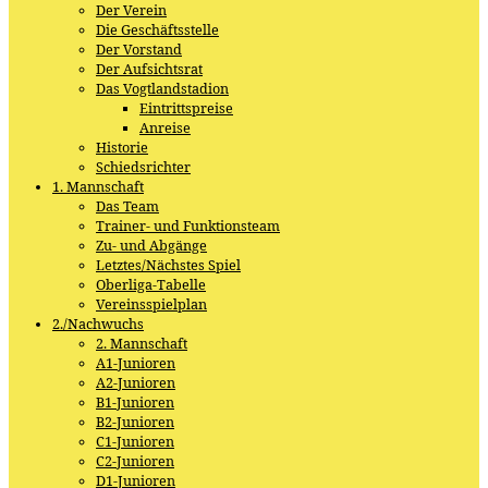
Der Verein
Die Geschäftsstelle
Der Vorstand
Der Aufsichtsrat
Das Vogtlandstadion
Eintrittspreise
Anreise
Historie
Schiedsrichter
1. Mannschaft
Das Team
Trainer- und Funktionsteam
Zu- und Abgänge
Letztes/Nächstes Spiel
Oberliga-Tabelle
Vereinsspielplan
2./Nachwuchs
2. Mannschaft
A1-Junioren
A2-Junioren
B1-Junioren
B2-Junioren
C1-Junioren
C2-Junioren
D1-Junioren