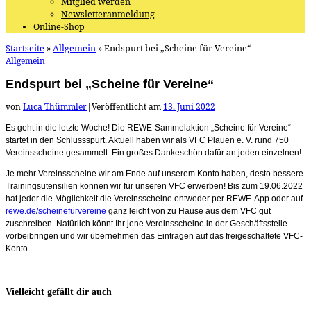
Mitglied werden
Newsletteranmeldung
Online-Shop
Startseite
»
Allgemein
»
Endspurt bei „Scheine für Vereine“
Allgemein
Endspurt bei „Scheine für Vereine“
von
Luca Thümmler
|
Veröffentlicht am
13. Juni 2022
Es geht in die letzte Woche! Die REWE-Sammelaktion „Scheine für Vereine“
startet in den Schlussspurt. Aktuell haben wir als VFC Plauen e. V. rund 750
Vereinsscheine gesammelt. Ein großes Dankeschön dafür an jeden einzelnen!
Je mehr Vereinsscheine wir am Ende auf unserem Konto haben, desto bessere
Trainingsutensilien können wir für unseren VFC erwerben! Bis zum 19.06.2022
hat jeder die Möglichkeit die Vereinsscheine entweder per REWE-App oder auf
rewe.de/scheinefürvereine
ganz leicht von zu Hause aus dem VFC gut
zuschreiben. Natürlich könnt Ihr jene Vereinsscheine in der Geschäftsstelle
vorbeibringen und wir übernehmen das Eintragen auf das freigeschaltete VFC-
Konto.
Vielleicht gefällt dir auch