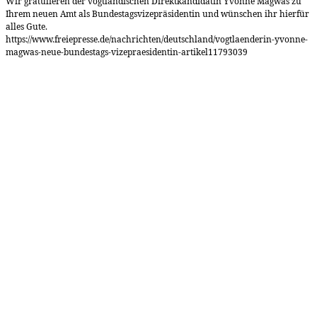
Wir gratulieren der vogtländischen Direktkandidatin Yvonne Magwas zu
Ihrem neuen Amt als Bundestagsvizepräsidentin und wünschen ihr hierfür
alles Gute.
https://www.freiepresse.de/nachrichten/deutschland/vogtlaenderin-yvonne-
magwas-neue-bundestags-vizepraesidentin-artikel11793039