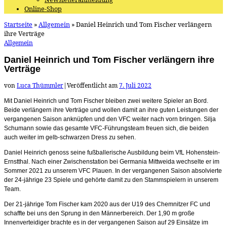
Online-Shop
Startseite
»
Allgemein
»
Daniel Heinrich und Tom Fischer verlängern
ihre Verträge
Allgemein
Daniel Heinrich und Tom Fischer verlängern ihre
Verträge
von
Luca Thümmler
|
Veröffentlicht am
7. Juli 2022
Mit Daniel Heinrich und Tom Fischer bleiben zwei weitere Spieler an Bord.
Beide verlängern ihre Verträge und wollen damit an ihre guten Leistungen der
vergangenen Saison anknüpfen und den VFC weiter nach vorn bringen. Silja
Schumann sowie das gesamte VFC-Führungsteam freuen sich, die beiden
auch weiter im gelb-schwarzen Dress zu sehen.
Daniel Heinrich genoss seine fußballerische Ausbildung beim VfL Hohenstein-
Ernstthal. Nach einer Zwischenstation bei Germania Mittweida wechselte er im
Sommer 2021 zu unserem VFC Plauen. In der vergangenen Saison absolvierte
der 24-jährige 23 Spiele und gehörte damit zu den Stammspielern in unserem
Team.
Der 21-jährige Tom Fischer kam 2020 aus der U19 des Chemnitzer FC und
schaffte bei uns den Sprung in den Männerbereich. Der 1,90 m große
Innenverteidiger brachte es in der vergangenen Saison auf 29 Einsätze im