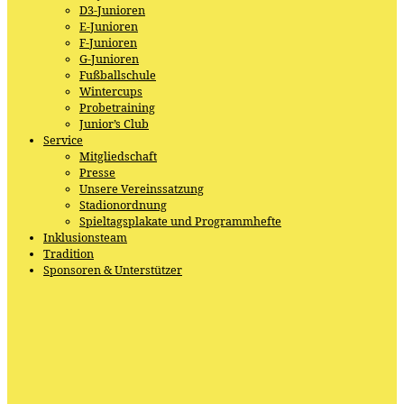
D3-Junioren
E-Junioren
F-Junioren
G-Junioren
Fußballschule
Wintercups
Probetraining
Junior’s Club
Service
Mitgliedschaft
Presse
Unsere Vereinssatzung
Stadionordnung
Spieltagsplakate und Programmhefte
Inklusionsteam
Tradition
Sponsoren & Unterstützer