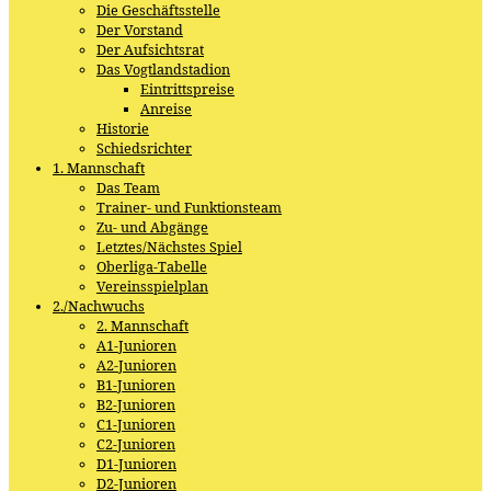
Die Geschäftsstelle
Der Vorstand
Der Aufsichtsrat
Das Vogtlandstadion
Eintrittspreise
Anreise
Historie
Schiedsrichter
1. Mannschaft
Das Team
Trainer- und Funktionsteam
Zu- und Abgänge
Letztes/Nächstes Spiel
Oberliga-Tabelle
Vereinsspielplan
2./Nachwuchs
2. Mannschaft
A1-Junioren
A2-Junioren
B1-Junioren
B2-Junioren
C1-Junioren
C2-Junioren
D1-Junioren
D2-Junioren