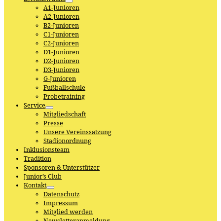
A1-Junioren
A2-Junioren
B2-Junioren
C1-Junioren
C2-Junioren
D1-Junioren
D2-Junioren
D3-Junioren
G-Junioren
Fußballschule
Probetraining
Service
Mitgliedschaft
Presse
Unsere Vereinssatzung
Stadionordnung
Inklusionsteam
Tradition
Sponsoren & Unterstützer
Junior’s Club
Kontakt
Datenschutz
Impressum
Mitglied werden
Newsletteranmeldung