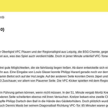
:0)
:0)
rligist VFC Plauen und der Regionalligist aus Leipzig, die BSG Chemie, gegenübe
iel aus, was das Spiel auch verdient hätte. Doch in jener Minute unterlief VFC-Tor
rei gute Möglichkeiten, die sie fahrlässig liegen ließen. Ab dann entwickelte sich e
r aus. Eine Eingabe von Louis Glaser konnte Philipp Harant gerade noch vor dem
min Bellot sich auf der Hut zeigte. Auf der anderen Seite konnten Denis Jäpel un
243 Zuschauer, vor allem von Plauener Seite. Die VFC-Kicker spielten mit dem Regi
 in Führung gehen können, wenn nicht müssen. In der 51. Minute vergab Moritz Kretz
ren Seite scheiterten ebenso mit ihren Versuchen. Kretzer bekam eine zweite Cha
te Philipp Dartsch den Ball in die Hände des Gästetorhüters. Doch plötzlich wurd
uch Dennis Masts bei seinem Diagonalball Richtung VFC-Tor. 85 Minuten waren ges