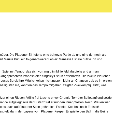
r. Die Plauener Elf lieferte eine beherzte Partie ab und ging dennoch als
wart Marius Kuhl ein folgenschwerer Fehler: Manasse Eshele nutzte ihn und
in Spiel mit Tempo, das sich vorrangig im Mittelfeld abspielte und arm an
 angepreschten Probespieler Kingsley Eshun entschärfen. Die zweite Plauener
d Lucas Surek ihre Möglichkeiten nicht nutzen. Mehr an Chancen gab es im ersten
onalligisten mit, konnten das Tempo mitgehen, zeigten Zweikampfqualität, was
er einen Riesen. Völlig frei tauchte er vor Chemie-Torhüter Bellot auf und setzte
nce aufgelegt. Aus der Distanz traf er nur den Innenpfosten. Pech. Plauen war
e es auch auf Plauener Seite gefährlich. Esheles Kopfball nach Freistoß
pielt, dann der Lapsus vom Plauener Keeper. Er spielte den Ball in die Beine