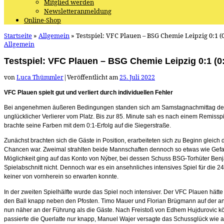
Mitglied werden
Newsletteranmeldung
Online-Shop
Startseite
»
Allgemein
»
Testspiel: VFC Plauen – BSG Chemie Leipzig 0:1 (0
Allgemein
Testspiel: VFC Plauen – BSG Chemie Leipzig 0:1 (0
von
Luca Thümmler
|
Veröffentlicht am
25. Juli 2022
VFC Plauen spielt gut und verliert durch individuellen Fehler
Bei angenehmen äußeren Bedingungen standen sich am Samstagnachmittag der Obe
unglücklicher Verlierer vom Platz. Bis zur 85. Minute sah es nach einem Remissp
brachte seine Farben mit dem 0:1-Erfolg auf die Siegerstraße.
Zunächst brachten sich die Gäste in Position, erarbeiteten sich zu Beginn gleich d
Chancen war. Zweimal strahlten beide Mannschaften dennoch so etwas wie Gefah
Möglichkeit ging auf das Konto von Nýber, bei dessen Schuss BSG-Torhüter Benja
Spielabschnitt nicht. Dennoch war es ein ansehnliches intensives Spiel für die 
keiner von vornherein so erwarten konnte.
In der zweiten Spielhälfte wurde das Spiel noch intensiver. Der VFC Plauen hätte
den Ball knapp neben den Pfosten. Timo Mauer und Florian Brügmann auf der ande
nun näher an der Führung als die Gäste. Nach Freistoß von Edhem Hujdurovic köpf
passierte die Querlatte nur knapp, Manuel Wajer versagte das Schussglück wie a