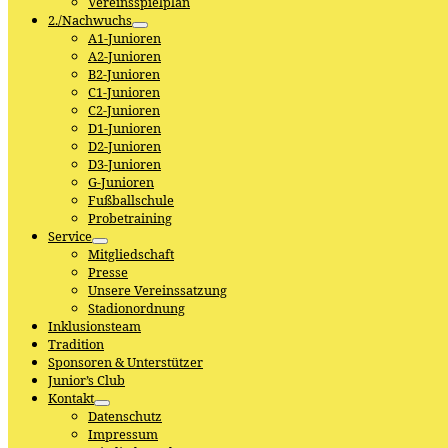
Vereinsspielplan
2./Nachwuchs
A1-Junioren
A2-Junioren
B2-Junioren
C1-Junioren
C2-Junioren
D1-Junioren
D2-Junioren
D3-Junioren
G-Junioren
Fußballschule
Probetraining
Service
Mitgliedschaft
Presse
Unsere Vereinssatzung
Stadionordnung
Inklusionsteam
Tradition
Sponsoren & Unterstützer
Junior’s Club
Kontakt
Datenschutz
Impressum