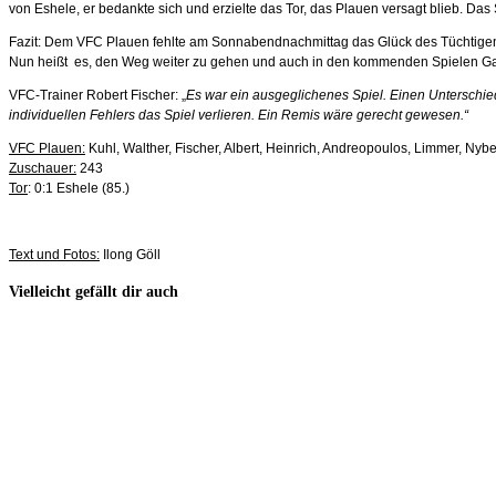
von Eshele, er bedankte sich und erzielte das Tor, das Plauen versagt blieb. Das
Fazit: Dem VFC Plauen fehlte am Sonnabendnachmittag das Glück des Tüchtigen, da
Nun heißt es, den Weg weiter zu gehen und auch in den kommenden Spielen G
VFC-Trainer Robert Fischer: „
Es war ein ausgeglichenes Spiel. Einen Unterschied
individuellen Fehlers das Spiel verlieren. Ein Remis wäre gerecht gewesen.“
VFC Plauen:
Kuhl, Walther, Fischer, Albert, Heinrich, Andreopoulos, Limmer, Nyber
Zuschauer:
243
Tor
: 0:1 Eshele (85.)
Text und Fotos:
Ilong Göll
Vielleicht gefällt dir auch