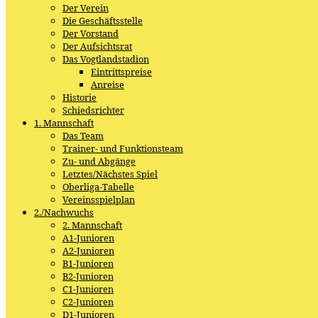
Der Verein
Die Geschäftsstelle
Der Vorstand
Der Aufsichtsrat
Das Vogtlandstadion
Eintrittspreise
Anreise
Historie
Schiedsrichter
1. Mannschaft
Das Team
Trainer- und Funktionsteam
Zu- und Abgänge
Letztes/Nächstes Spiel
Oberliga-Tabelle
Vereinsspielplan
2./Nachwuchs
2. Mannschaft
A1-Junioren
A2-Junioren
B1-Junioren
B2-Junioren
C1-Junioren
C2-Junioren
D1-Junioren