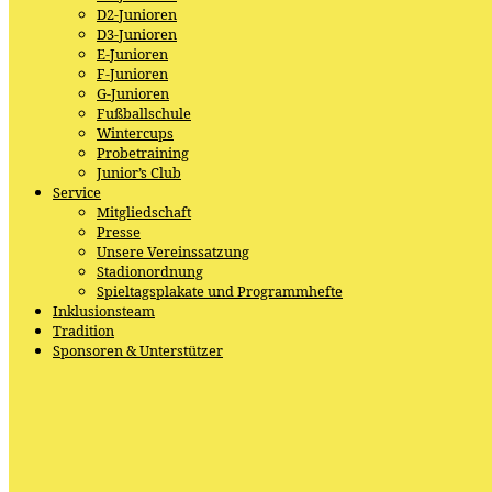
D2-Junioren
D3-Junioren
E-Junioren
F-Junioren
G-Junioren
Fußballschule
Wintercups
Probetraining
Junior’s Club
Service
Mitgliedschaft
Presse
Unsere Vereinssatzung
Stadionordnung
Spieltagsplakate und Programmhefte
Inklusionsteam
Tradition
Sponsoren & Unterstützer