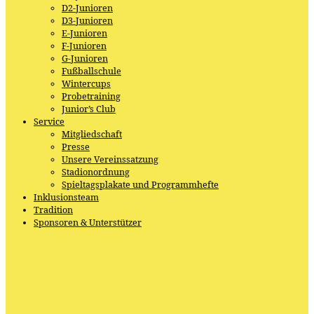
D2-Junioren
D3-Junioren
E-Junioren
F-Junioren
G-Junioren
Fußballschule
Wintercups
Probetraining
Junior’s Club
Service
Mitgliedschaft
Presse
Unsere Vereinssatzung
Stadionordnung
Spieltagsplakate und Programmhefte
Inklusionsteam
Tradition
Sponsoren & Unterstützer