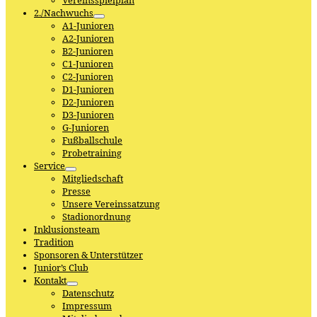
Vereinsspielplan
2./Nachwuchs
A1-Junioren
A2-Junioren
B2-Junioren
C1-Junioren
C2-Junioren
D1-Junioren
D2-Junioren
D3-Junioren
G-Junioren
Fußballschule
Probetraining
Service
Mitgliedschaft
Presse
Unsere Vereinssatzung
Stadionordnung
Inklusionsteam
Tradition
Sponsoren & Unterstützer
Junior’s Club
Kontakt
Datenschutz
Impressum