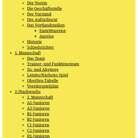
Der Verein
Die Geschäftsstelle
Der Vorstand
Der Aufsichtsrat
Das Vogtlandstadion
Eintrittspreise
Anreise
Historie
Schiedsrichter
1. Mannschaft
Das Team
Trainer- und Funktionsteam
Zu- und Abgänge
Letztes/Nächstes Spiel
Oberliga-Tabelle
Vereinsspielplan
2./Nachwuchs
2. Mannschaft
A1-Junioren
A2-Junioren
B1-Junioren
B2-Junioren
C1-Junioren
C2-Junioren
D1-Junioren