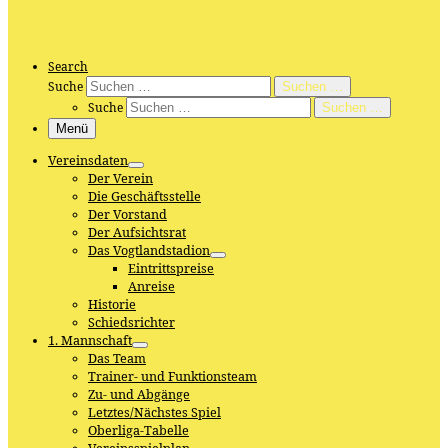
Search
Suche
Suchen …
Suche
Suchen …
Menü
Vereinsdaten
Der Verein
Die Geschäftsstelle
Der Vorstand
Der Aufsichtsrat
Das Vogtlandstadion
Eintrittspreise
Anreise
Historie
Schiedsrichter
1. Mannschaft
Das Team
Trainer- und Funktionsteam
Zu- und Abgänge
Letztes/Nächstes Spiel
Oberliga-Tabelle