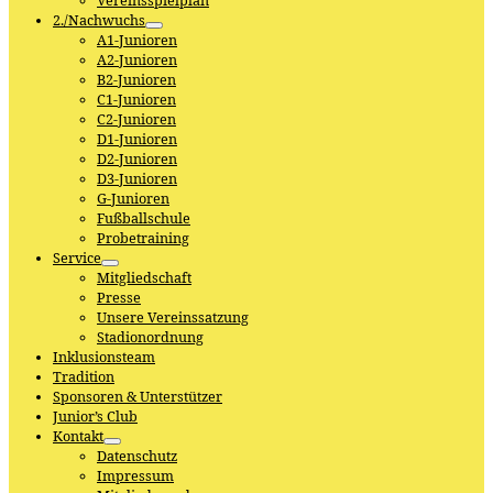
Vereinsspielplan
2./Nachwuchs
A1-Junioren
A2-Junioren
B2-Junioren
C1-Junioren
C2-Junioren
D1-Junioren
D2-Junioren
D3-Junioren
G-Junioren
Fußballschule
Probetraining
Service
Mitgliedschaft
Presse
Unsere Vereinssatzung
Stadionordnung
Inklusionsteam
Tradition
Sponsoren & Unterstützer
Junior’s Club
Kontakt
Datenschutz
Impressum