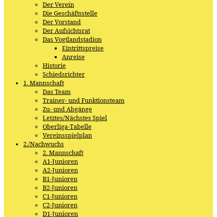
Der Verein
Die Geschäftsstelle
Der Vorstand
Der Aufsichtsrat
Das Vogtlandstadion
Eintrittspreise
Anreise
Historie
Schiedsrichter
1. Mannschaft
Das Team
Trainer- und Funktionsteam
Zu- und Abgänge
Letztes/Nächstes Spiel
Oberliga-Tabelle
Vereinsspielplan
2./Nachwuchs
2. Mannschaft
A1-Junioren
A2-Junioren
B1-Junioren
B2-Junioren
C1-Junioren
C2-Junioren
D1-Junioren