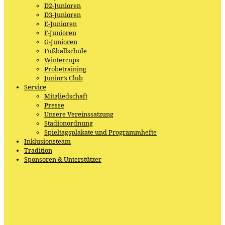
D2-Junioren
D3-Junioren
E-Junioren
F-Junioren
G-Junioren
Fußballschule
Wintercups
Probetraining
Junior’s Club
Service
Mitgliedschaft
Presse
Unsere Vereinssatzung
Stadionordnung
Spieltagsplakate und Programmhefte
Inklusionsteam
Tradition
Sponsoren & Unterstützer