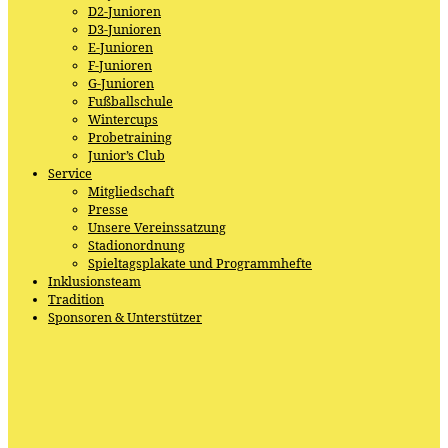
D2-Junioren
D3-Junioren
E-Junioren
F-Junioren
G-Junioren
Fußballschule
Wintercups
Probetraining
Junior’s Club
Service
Mitgliedschaft
Presse
Unsere Vereinssatzung
Stadionordnung
Spieltagsplakate und Programmhefte
Inklusionsteam
Tradition
Sponsoren & Unterstützer