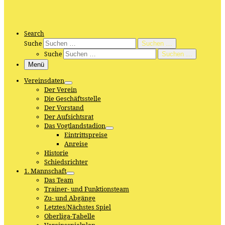
Search
Suche
Suchen …
Suche
Suchen …
Menü
Vereinsdaten
Der Verein
Die Geschäftsstelle
Der Vorstand
Der Aufsichtsrat
Das Vogtlandstadion
Eintrittspreise
Anreise
Historie
Schiedsrichter
1. Mannschaft
Das Team
Trainer- und Funktionsteam
Zu- und Abgänge
Letztes/Nächstes Spiel
Oberliga-Tabelle