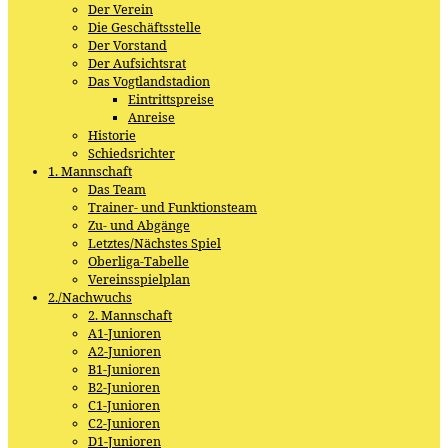
Der Verein
Die Geschäftsstelle
Der Vorstand
Der Aufsichtsrat
Das Vogtlandstadion
Eintrittspreise
Anreise
Historie
Schiedsrichter
1. Mannschaft
Das Team
Trainer- und Funktionsteam
Zu- und Abgänge
Letztes/Nächstes Spiel
Oberliga-Tabelle
Vereinsspielplan
2./Nachwuchs
2. Mannschaft
A1-Junioren
A2-Junioren
B1-Junioren
B2-Junioren
C1-Junioren
C2-Junioren
D1-Junioren