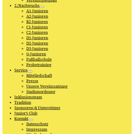
Vereinsspielplan
2./Nachwuchs
A1-Junioren
A2-Junioren
B2-Junioren
C1-Junioren
C2-Junioren
D1-Junioren
D2-Junioren
D3-Junioren
G-Junioren
Fußballschule
Probetraining
Service
Mitgliedschaft
Presse
Unsere Vereinssatzung
Stadionordnung
Inklusionsteam
Tradition
Sponsoren & Unterstützer
Junior’s Club
Kontakt
Datenschutz
Impressum