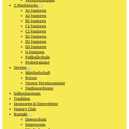
Vereinsspielplan
2./Nachwuchs
A1-Junioren
A2-Junioren
B2-Junioren
C1-Junioren
C2-Junioren
D1-Junioren
D2-Junioren
D3-Junioren
G-Junioren
Fußballschule
Probetraining
Service
Mitgliedschaft
Presse
Unsere Vereinssatzung
Stadionordnung
Inklusionsteam
Tradition
Sponsoren & Unterstützer
Junior’s Club
Kontakt
Datenschutz
Impressum