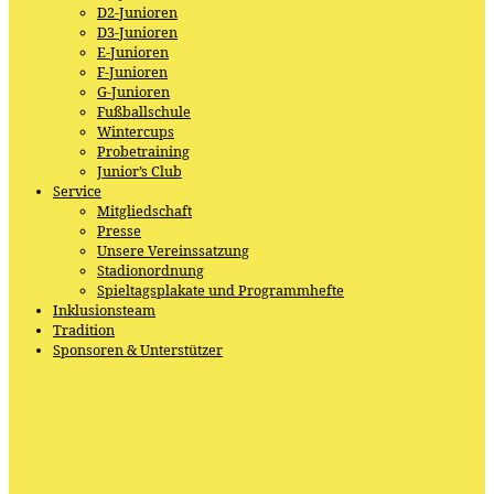
D2-Junioren
D3-Junioren
E-Junioren
F-Junioren
G-Junioren
Fußballschule
Wintercups
Probetraining
Junior’s Club
Service
Mitgliedschaft
Presse
Unsere Vereinssatzung
Stadionordnung
Spieltagsplakate und Programmhefte
Inklusionsteam
Tradition
Sponsoren & Unterstützer