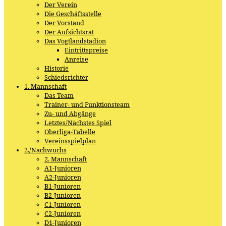
Der Verein
Die Geschäftsstelle
Der Vorstand
Der Aufsichtsrat
Das Vogtlandstadion
Eintrittspreise
Anreise
Historie
Schiedsrichter
1. Mannschaft
Das Team
Trainer- und Funktionsteam
Zu- und Abgänge
Letztes/Nächstes Spiel
Oberliga-Tabelle
Vereinsspielplan
2./Nachwuchs
2. Mannschaft
A1-Junioren
A2-Junioren
B1-Junioren
B2-Junioren
C1-Junioren
C2-Junioren
D1-Junioren