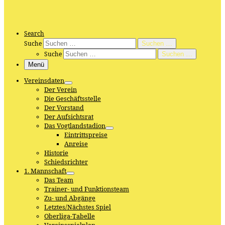
Search
Suche
Suchen …
Suche
Suchen …
Menü
Vereinsdaten
Der Verein
Die Geschäftsstelle
Der Vorstand
Der Aufsichtsrat
Das Vogtlandstadion
Eintrittspreise
Anreise
Historie
Schiedsrichter
1. Mannschaft
Das Team
Trainer- und Funktionsteam
Zu- und Abgänge
Letztes/Nächstes Spiel
Oberliga-Tabelle