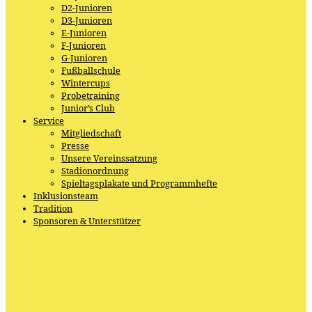
D2-Junioren
D3-Junioren
E-Junioren
F-Junioren
G-Junioren
Fußballschule
Wintercups
Probetraining
Junior’s Club
Service
Mitgliedschaft
Presse
Unsere Vereinssatzung
Stadionordnung
Spieltagsplakate und Programmhefte
Inklusionsteam
Tradition
Sponsoren & Unterstützer