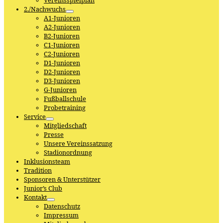
Vereinsspielplan
2./Nachwuchs
A1-Junioren
A2-Junioren
B2-Junioren
C1-Junioren
C2-Junioren
D1-Junioren
D2-Junioren
D3-Junioren
G-Junioren
Fußballschule
Probetraining
Service
Mitgliedschaft
Presse
Unsere Vereinssatzung
Stadionordnung
Inklusionsteam
Tradition
Sponsoren & Unterstützer
Junior’s Club
Kontakt
Datenschutz
Impressum