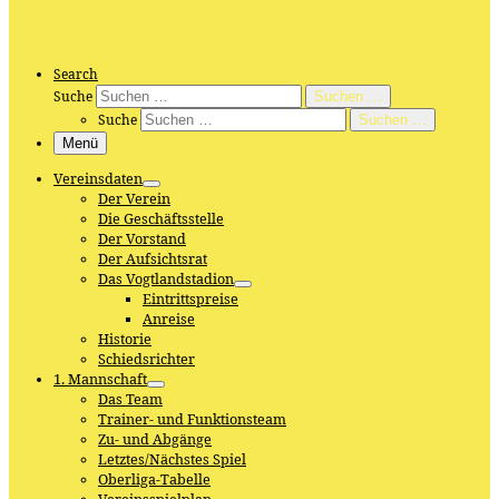
Search
Suche
Suchen …
Suche
Suchen …
Menü
Vereinsdaten
Der Verein
Die Geschäftsstelle
Der Vorstand
Der Aufsichtsrat
Das Vogtlandstadion
Eintrittspreise
Anreise
Historie
Schiedsrichter
1. Mannschaft
Das Team
Trainer- und Funktionsteam
Zu- und Abgänge
Letztes/Nächstes Spiel
Oberliga-Tabelle