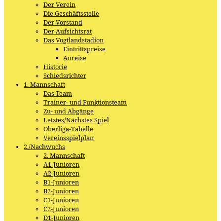
Der Verein
Die Geschäftsstelle
Der Vorstand
Der Aufsichtsrat
Das Vogtlandstadion
Eintrittspreise
Anreise
Historie
Schiedsrichter
1. Mannschaft
Das Team
Trainer- und Funktionsteam
Zu- und Abgänge
Letztes/Nächstes Spiel
Oberliga-Tabelle
Vereinsspielplan
2./Nachwuchs
2. Mannschaft
A1-Junioren
A2-Junioren
B1-Junioren
B2-Junioren
C1-Junioren
C2-Junioren
D1-Junioren