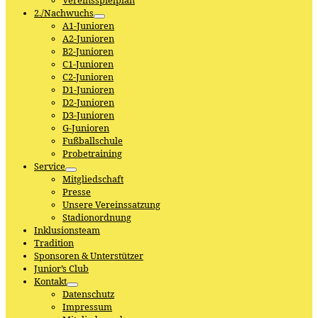
Vereinsspielplan
2./Nachwuchs
A1-Junioren
A2-Junioren
B2-Junioren
C1-Junioren
C2-Junioren
D1-Junioren
D2-Junioren
D3-Junioren
G-Junioren
Fußballschule
Probetraining
Service
Mitgliedschaft
Presse
Unsere Vereinssatzung
Stadionordnung
Inklusionsteam
Tradition
Sponsoren & Unterstützer
Junior’s Club
Kontakt
Datenschutz
Impressum