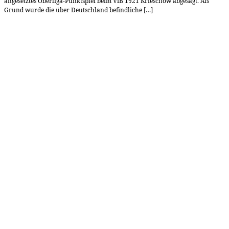
angesetztes Oberliga-Punktspiel beim VfB 1921 Krieschow abgesagt. Als
Grund wurde die über Deutschland befindliche […]