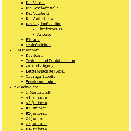
Der Verein
Die Geschäftsstelle
Der Vorstand
Der Aufsichtsrat
Das Vogtlandstadion
Eintrittspreise
Anreise
Historie
Schiedsrichter
1. Mannschaft
Das Team
Trainer- und Funktionsteam
Zu- und Abgänge
Letztes/Nächstes Spiel
Oberliga-Tabelle
Vereinsspielplan
2./Nachwuchs
2. Mannschaft
A1-Junioren
A2-Junioren
B1-Junioren
B2-Junioren
C1-Junioren
C2-Junioren
D1-Junioren