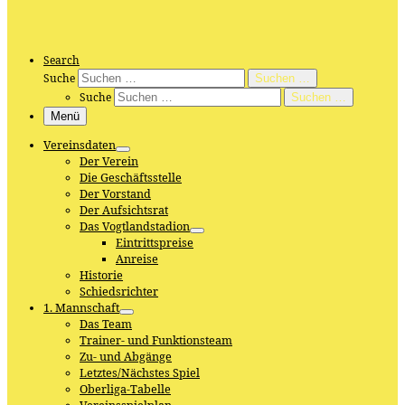
Search
Suche
Suchen …
Suche
Suchen …
Menü
Vereinsdaten
Der Verein
Die Geschäftsstelle
Der Vorstand
Der Aufsichtsrat
Das Vogtlandstadion
Eintrittspreise
Anreise
Historie
Schiedsrichter
1. Mannschaft
Das Team
Trainer- und Funktionsteam
Zu- und Abgänge
Letztes/Nächstes Spiel
Oberliga-Tabelle