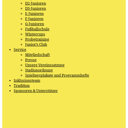
D2-Junioren
D3-Junioren
E-Junioren
F-Junioren
G-Junioren
Fußballschule
Wintercups
Probetraining
Junior’s Club
Service
Mitgliedschaft
Presse
Unsere Vereinssatzung
Stadionordnung
Spieltagsplakate und Programmhefte
Inklusionsteam
Tradition
Sponsoren & Unterstützer