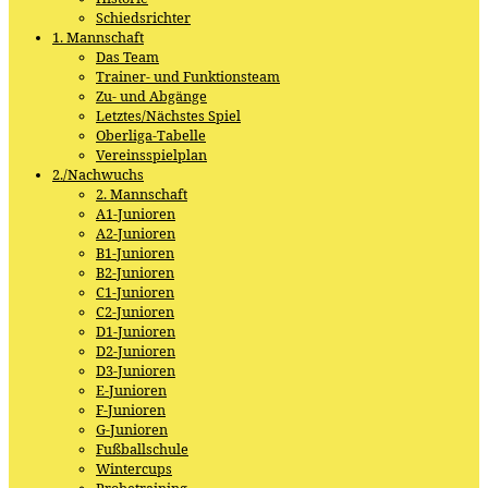
Schiedsrichter
1. Mannschaft
Das Team
Trainer- und Funktionsteam
Zu- und Abgänge
Letztes/Nächstes Spiel
Oberliga-Tabelle
Vereinsspielplan
2./Nachwuchs
2. Mannschaft
A1-Junioren
A2-Junioren
B1-Junioren
B2-Junioren
C1-Junioren
C2-Junioren
D1-Junioren
D2-Junioren
D3-Junioren
E-Junioren
F-Junioren
G-Junioren
Fußballschule
Wintercups