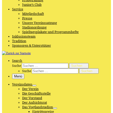
Probetraining
Junior’s Club
Service
Mitgliedschaft
Presse
Unsere Vereinssatzung
Stadionordnung
Spieltagsplakate und Programmhefte
Inklusionsteam
Tradition
Sponsoren & Unterstützer
Search
Suche
Suchen …
Suche
Suchen …
Menü
Vereinsdaten
Der Verein
Die Geschäftsstelle
Der Vorstand
Der Aufsichtsrat
Das Vogtlandstadion
Eintrittspreise