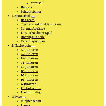
Anreise
Historie
Schiedsrichter
1. Mannschaft
Das Team
Trainer- und Funktionsteam
Zu- und Abgänge
Letztes/Nächstes Spiel
Oberliga-Tabelle
Vereinsspielplan
2./Nachwuchs
A1-Junioren
A2-Junioren
B2-Junioren
C1-Junioren
C2-Junioren
D1-Junioren
D2-Junioren
D3-Junioren
G-Junioren
Fußballschule
Probetraining
Service
Mitgliedschaft
Presse