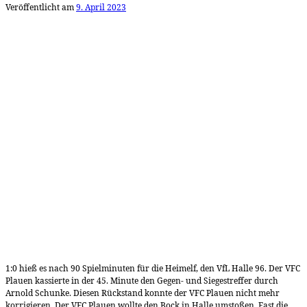
Veröffentlicht am
9. April 2023
1:0 hieß es nach 90 Spielminuten für die Heimelf, den VfL Halle 96. Der VFC
Plauen kassierte in der 45. Minute den Gegen- und Siegestreffer durch
Arnold Schunke. Diesen Rückstand konnte der VFC Plauen nicht mehr
korrigieren. Der VFC Plauen wollte den Bock in Halle umstoßen. Fast die