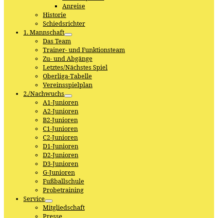
Anreise
Historie
Schiedsrichter
1. Mannschaft
Das Team
Trainer- und Funktionsteam
Zu- und Abgänge
Letztes/Nächstes Spiel
Oberliga-Tabelle
Vereinsspielplan
2./Nachwuchs
A1-Junioren
A2-Junioren
B2-Junioren
C1-Junioren
C2-Junioren
D1-Junioren
D2-Junioren
D3-Junioren
G-Junioren
Fußballschule
Probetraining
Service
Mitgliedschaft
Presse