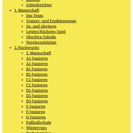
Schiedsrichter
1. Mannschaft
Das Team
Trainer- und Funktionsteam
Zu- und Abgänge
Letztes/Nächstes Spiel
Oberliga-Tabelle
Vereinsspielplan
2./Nachwuchs
2. Mannschaft
A1-Junioren
A2-Junioren
B1-Junioren
B2-Junioren
C1-Junioren
C2-Junioren
D1-Junioren
D2-Junioren
D3-Junioren
E-Junioren
F-Junioren
G-Junioren
Fußballschule
Wintercups