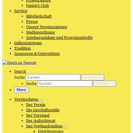
Probetraining
Junior’s Club
Service
Mitgliedschaft
Presse
Unsere Vereinssatzung
Stadionordnung
Spieltagsplakate und Programmhefte
Inklusionsteam
Tradition
Sponsoren & Unterstützer
Search
Suche
Suchen …
Suche
Suchen …
Menü
Vereinsdaten
Der Verein
Die Geschäftsstelle
Der Vorstand
Der Aufsichtsrat
Das Vogtlandstadion
Eintrittspreise