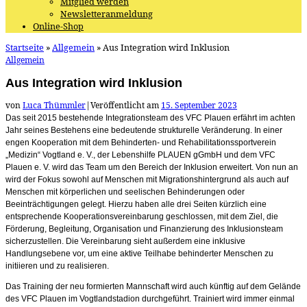
Mitglied werden
Newsletteranmeldung
Online-Shop
Startseite
»
Allgemein
»
Aus Integration wird Inklusion
Allgemein
Aus Integration wird Inklusion
von
Luca Thümmler
|
Veröffentlicht am
15. September 2023
Das seit 2015 bestehende Integrationsteam des VFC Plauen erfährt im achten
Jahr seines Bestehens eine bedeutende strukturelle Veränderung. In einer
engen Kooperation mit dem Behinderten- und Rehabilitationssportverein
„Medizin“ Vogtland e. V., der Lebenshilfe PLAUEN gGmbH und dem VFC
Plauen e. V. wird das Team um den Bereich der Inklusion erweitert. Von nun an
wird der Fokus sowohl auf Menschen mit Migrationshintergrund als auch auf
Menschen mit körperlichen und seelischen Behinderungen oder
Beeinträchtigungen gelegt. Hierzu haben alle drei Seiten kürzlich eine
entsprechende Kooperationsvereinbarung geschlossen, mit dem Ziel, die
Förderung, Begleitung, Organisation und Finanzierung des Inklusionsteam
sicherzustellen. Die Vereinbarung sieht außerdem eine inklusive
Handlungsebene vor, um eine aktive Teilhabe behinderter Menschen zu
initiieren und zu realisieren.
Das Training der neu formierten Mannschaft wird auch künftig auf dem Gelände
des VFC Plauen im Vogtlandstadion durchgeführt. Trainiert wird immer einmal