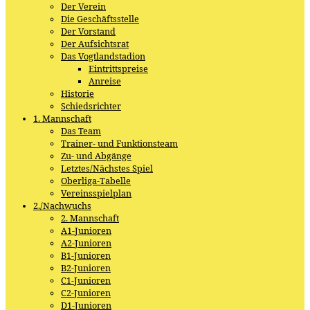
Der Verein
Die Geschäftsstelle
Der Vorstand
Der Aufsichtsrat
Das Vogtlandstadion
Eintrittspreise
Anreise
Historie
Schiedsrichter
1. Mannschaft
Das Team
Trainer- und Funktionsteam
Zu- und Abgänge
Letztes/Nächstes Spiel
Oberliga-Tabelle
Vereinsspielplan
2./Nachwuchs
2. Mannschaft
A1-Junioren
A2-Junioren
B1-Junioren
B2-Junioren
C1-Junioren
C2-Junioren
D1-Junioren