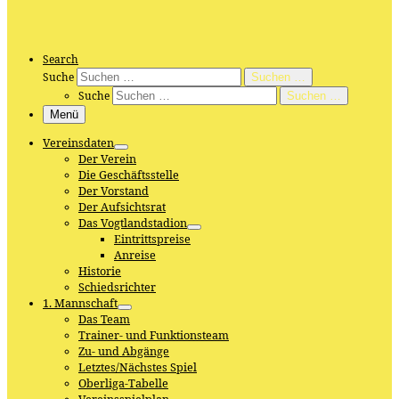
Search
Suche
Suchen …
Suche
Suchen …
Menü
Vereinsdaten
Der Verein
Die Geschäftsstelle
Der Vorstand
Der Aufsichtsrat
Das Vogtlandstadion
Eintrittspreise
Anreise
Historie
Schiedsrichter
1. Mannschaft
Das Team
Trainer- und Funktionsteam
Zu- und Abgänge
Letztes/Nächstes Spiel
Oberliga-Tabelle