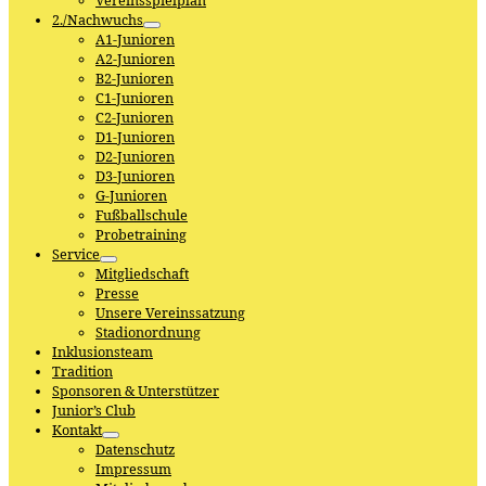
Vereinsspielplan
2./Nachwuchs
A1-Junioren
A2-Junioren
B2-Junioren
C1-Junioren
C2-Junioren
D1-Junioren
D2-Junioren
D3-Junioren
G-Junioren
Fußballschule
Probetraining
Service
Mitgliedschaft
Presse
Unsere Vereinssatzung
Stadionordnung
Inklusionsteam
Tradition
Sponsoren & Unterstützer
Junior’s Club
Kontakt
Datenschutz
Impressum