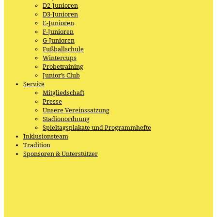
D2-Junioren
D3-Junioren
E-Junioren
F-Junioren
G-Junioren
Fußballschule
Wintercups
Probetraining
Junior’s Club
Service
Mitgliedschaft
Presse
Unsere Vereinssatzung
Stadionordnung
Spieltagsplakate und Programmhefte
Inklusionsteam
Tradition
Sponsoren & Unterstützer