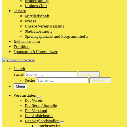
Probetraining
Junior’s Club
Service
Mitgliedschaft
Presse
Unsere Vereinssatzung
Stadionordnung
Spieltagsplakate und Programmhefte
Inklusionsteam
Tradition
Sponsoren & Unterstützer
Search
Suche
Suchen …
Suche
Suchen …
Menü
Vereinsdaten
Der Verein
Die Geschäftsstelle
Der Vorstand
Der Aufsichtsrat
Das Vogtlandstadion
Eintrittspreise