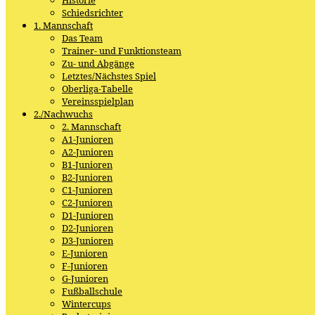
Schiedsrichter
1. Mannschaft
Das Team
Trainer- und Funktionsteam
Zu- und Abgänge
Letztes/Nächstes Spiel
Oberliga-Tabelle
Vereinsspielplan
2./Nachwuchs
2. Mannschaft
A1-Junioren
A2-Junioren
B1-Junioren
B2-Junioren
C1-Junioren
C2-Junioren
D1-Junioren
D2-Junioren
D3-Junioren
E-Junioren
F-Junioren
G-Junioren
Fußballschule
Wintercups