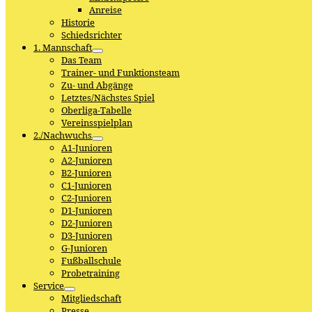
Anreise
Historie
Schiedsrichter
1. Mannschaft
Das Team
Trainer- und Funktionsteam
Zu- und Abgänge
Letztes/Nächstes Spiel
Oberliga-Tabelle
Vereinsspielplan
2./Nachwuchs
A1-Junioren
A2-Junioren
B2-Junioren
C1-Junioren
C2-Junioren
D1-Junioren
D2-Junioren
D3-Junioren
G-Junioren
Fußballschule
Probetraining
Service
Mitgliedschaft
Presse