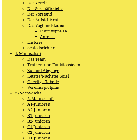
Der Verein
Die Geschäftsstelle
Der Vorstand
Der Aufsichtsrat
Das Vogtlandstadion
Eintrittspreise
Anreise
Historie
Schiedsrichter
1. Mannschaft
Das Team
Trainer- und Funktionsteam
Zu- und Abgänge
Letztes/Nächstes Spiel
Oberliga-Tabelle
Vereinsspielplan
2./Nachwuchs
2. Mannschaft
A1-Junioren
A2-Junioren
B1-Junioren
B2-Junioren
C1-Junioren
C2-Junioren
D1-Junioren