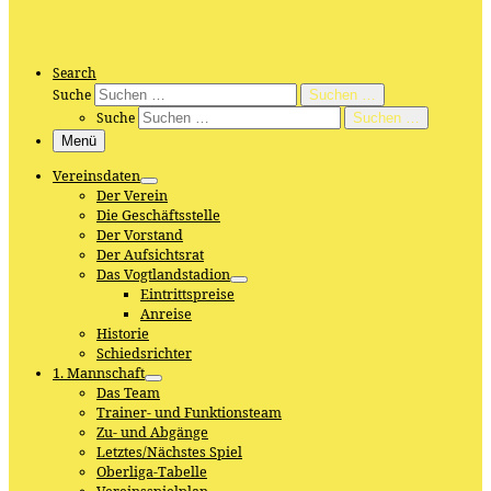
Search
Suche
Suchen …
Suche
Suchen …
Menü
Vereinsdaten
Der Verein
Die Geschäftsstelle
Der Vorstand
Der Aufsichtsrat
Das Vogtlandstadion
Eintrittspreise
Anreise
Historie
Schiedsrichter
1. Mannschaft
Das Team
Trainer- und Funktionsteam
Zu- und Abgänge
Letztes/Nächstes Spiel
Oberliga-Tabelle