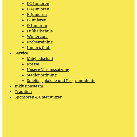
D2-Junioren
D3-Junioren
E-Junioren
F-Junioren
G-Junioren
Fußballschule
Wintercups
Probetraining
Junior’s Club
Service
Mitgliedschaft
Presse
Unsere Vereinssatzung
Stadionordnung
Spieltagsplakate und Programmhefte
Inklusionsteam
Tradition
Sponsoren & Unterstützer