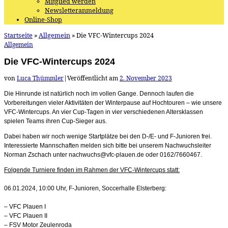
Mitglied werden
Newsletteranmeldung
Online-Shop
Startseite
»
Allgemein
»
Die VFC-Wintercups 2024
Allgemein
Die VFC-Wintercups 2024
von
Luca Thümmler
|
Veröffentlicht am
2. November 2023
Die Hinrunde ist natürlich noch im vollen Gange. Dennoch laufen die
Vorbereitungen vieler Aktivitäten der Winterpause auf Hochtouren – wie unsere
VFC-Wintercups. An vier Cup-Tagen in vier verschiedenen Altersklassen
spielen Teams ihren Cup-Sieger aus.
Dabei haben wir noch wenige Startplätze bei den D-/E- und F-Junioren frei.
Interessierte Mannschaften melden sich bitte bei unserem Nachwuchsleiter
Norman Zschach unter nachwuchs@vfc-plauen.de oder 0162/7660467.
Folgende Turniere finden im Rahmen der VFC-Wintercups statt:
06.01.2024, 10:00 Uhr, F-Junioren, Soccerhalle Elsterberg:
– VFC Plauen I
– VFC Plauen II
– FSV Motor Zeulenroda