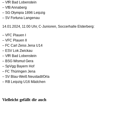
– VfR Bad Lobenstein
– VfB Annaberg
– SG Olympia 1896 Leipzig
– SV Fortuna Langenau
14.01.2024, 11:00 Uhr, C-Junioren, Soccerhalle Elsterberg:
– VFC Plauen I
– VFC Plauen II
– FC Carl Zeiss Jena U14
– ESV Lok Zwickau
– VfR Bad Lobenstein
– BSG Wismut Gera
– SpVgg Bayern Hof
– FC Thüringen Jena
– SV Blau-Weiß Neustadt/Orla
– RB Leipzig U16 Mädchen
Vielleicht gefällt dir auch