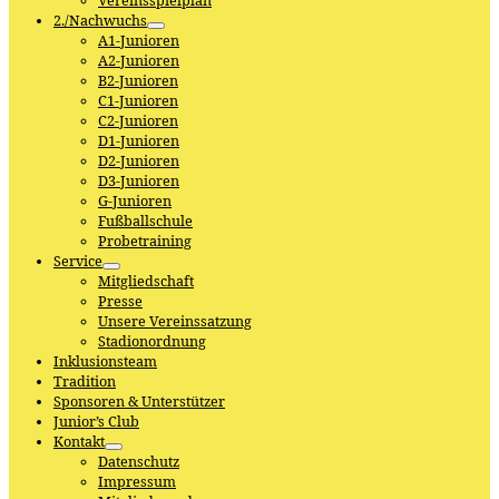
Vereinsspielplan
2./Nachwuchs
A1-Junioren
A2-Junioren
B2-Junioren
C1-Junioren
C2-Junioren
D1-Junioren
D2-Junioren
D3-Junioren
G-Junioren
Fußballschule
Probetraining
Service
Mitgliedschaft
Presse
Unsere Vereinssatzung
Stadionordnung
Inklusionsteam
Tradition
Sponsoren & Unterstützer
Junior’s Club
Kontakt
Datenschutz
Impressum