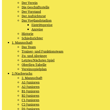
Der Verein
Die Geschäftsstelle
Der Vorstand
Der Aufsichtsrat
Das Vogtlandstadion
Eintrittspreise
Anreise
Historie
Schiedsrichter
1. Mannschaft
Das Team
Trainer- und Funktionsteam
Zu- und Abgänge
Letztes/Nächstes Spiel
Oberliga-Tabelle
Vereinsspielplan
2./Nachwuchs
2. Mannschaft
A1-Junioren
A2-Junioren
B1-Junioren
B2-Junioren
C1-Junioren
C2-Junioren
D1-Junioren