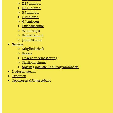
D2-Junioren
D3-Junioren
E-Junioren
F-Junioren
G-Junioren
Fußballschule
Wintercups
Probetraining
Junior’s Club
Service
Mitgliedschaft
Presse
Unsere Vereinssatzung
Stadionordnung
Spieltagsplakate und Programmhefte
Inklusionsteam
Tradition
Sponsoren & Unterstützer