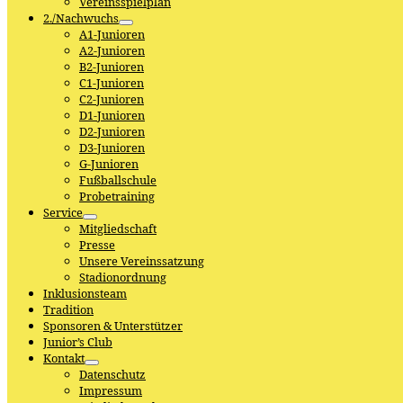
Vereinsspielplan
2./Nachwuchs
A1-Junioren
A2-Junioren
B2-Junioren
C1-Junioren
C2-Junioren
D1-Junioren
D2-Junioren
D3-Junioren
G-Junioren
Fußballschule
Probetraining
Service
Mitgliedschaft
Presse
Unsere Vereinssatzung
Stadionordnung
Inklusionsteam
Tradition
Sponsoren & Unterstützer
Junior’s Club
Kontakt
Datenschutz
Impressum