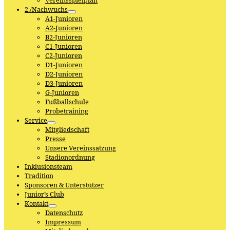
Vereinsspielplan
2./Nachwuchs
A1-Junioren
A2-Junioren
B2-Junioren
C1-Junioren
C2-Junioren
D1-Junioren
D2-Junioren
D3-Junioren
G-Junioren
Fußballschule
Probetraining
Service
Mitgliedschaft
Presse
Unsere Vereinssatzung
Stadionordnung
Inklusionsteam
Tradition
Sponsoren & Unterstützer
Junior’s Club
Kontakt
Datenschutz
Impressum