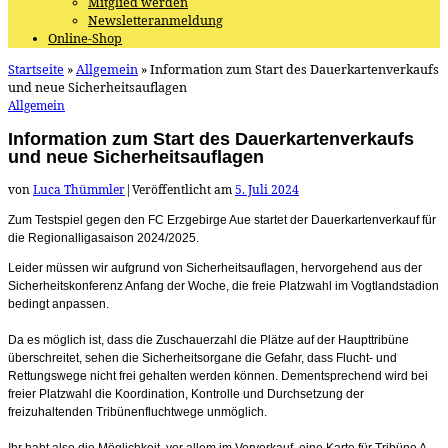
Mitglied werden
Newsletteranmeldung
Online-Shop
Startseite
»
Allgemein
»
Information zum Start des Dauerkartenverkaufs
und neue Sicherheitsauflagen
Allgemein
Information zum Start des Dauerkartenverkaufs
und neue Sicherheitsauflagen
von
Luca Thümmler
|
Veröffentlicht am
5. Juli 2024
Zum Testspiel gegen den FC Erzgebirge Aue startet der Dauerkartenverkauf für
die Regionalligasaison 2024/2025.
Leider müssen wir aufgrund von Sicherheitsauflagen, hervorgehend aus der
Sicherheitskonferenz Anfang der Woche, die freie Platzwahl im Vogtlandstadion
bedingt anpassen.
Da es möglich ist, dass die Zuschauerzahl die Plätze auf der Haupttribüne
überschreitet, sehen die Sicherheitsorgane die Gefahr, dass Flucht- und
Rettungswege nicht frei gehalten werden können. Dementsprechend wird bei
freier Platzwahl die Koordination, Kontrolle und Durchsetzung der
freizuhaltenden Tribünenfluchtwege unmöglich.
Ihr habt also die Möglichkeit, vor allem im Vorverkauf, eine Karte für Tribüne A