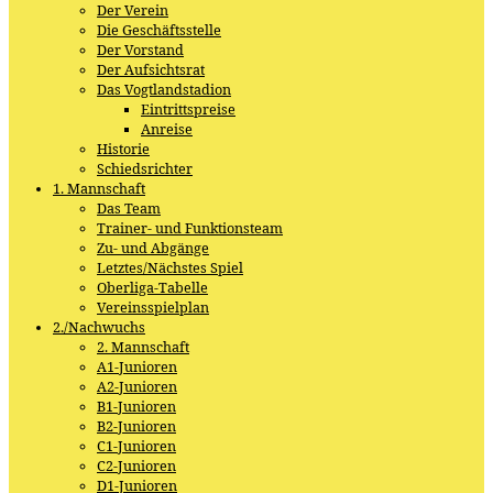
Der Verein
Die Geschäftsstelle
Der Vorstand
Der Aufsichtsrat
Das Vogtlandstadion
Eintrittspreise
Anreise
Historie
Schiedsrichter
1. Mannschaft
Das Team
Trainer- und Funktionsteam
Zu- und Abgänge
Letztes/Nächstes Spiel
Oberliga-Tabelle
Vereinsspielplan
2./Nachwuchs
2. Mannschaft
A1-Junioren
A2-Junioren
B1-Junioren
B2-Junioren
C1-Junioren
C2-Junioren
D1-Junioren