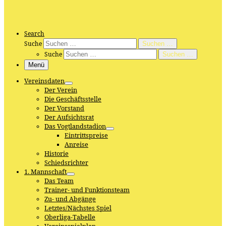
Search
Suche
Suchen …
Suche
Suchen …
Menü
Vereinsdaten
Der Verein
Die Geschäftsstelle
Der Vorstand
Der Aufsichtsrat
Das Vogtlandstadion
Eintrittspreise
Anreise
Historie
Schiedsrichter
1. Mannschaft
Das Team
Trainer- und Funktionsteam
Zu- und Abgänge
Letztes/Nächstes Spiel
Oberliga-Tabelle