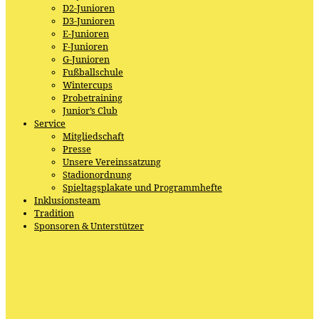
D2-Junioren
D3-Junioren
E-Junioren
F-Junioren
G-Junioren
Fußballschule
Wintercups
Probetraining
Junior’s Club
Service
Mitgliedschaft
Presse
Unsere Vereinssatzung
Stadionordnung
Spieltagsplakate und Programmhefte
Inklusionsteam
Tradition
Sponsoren & Unterstützer