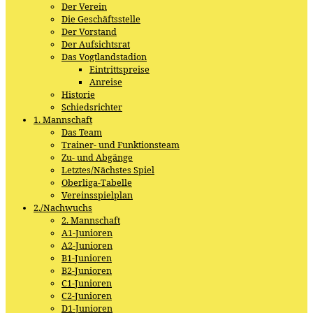
Der Verein
Die Geschäftsstelle
Der Vorstand
Der Aufsichtsrat
Das Vogtlandstadion
Eintrittspreise
Anreise
Historie
Schiedsrichter
1. Mannschaft
Das Team
Trainer- und Funktionsteam
Zu- und Abgänge
Letztes/Nächstes Spiel
Oberliga-Tabelle
Vereinsspielplan
2./Nachwuchs
2. Mannschaft
A1-Junioren
A2-Junioren
B1-Junioren
B2-Junioren
C1-Junioren
C2-Junioren
D1-Junioren