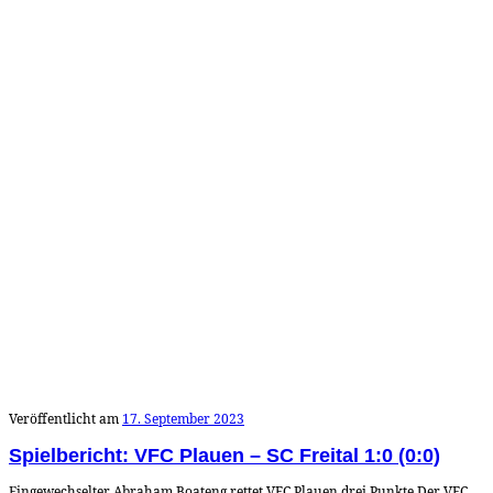
Veröffentlicht am
17. September 2023
Spielbericht: VFC Plauen – SC Freital 1:0 (0:0)
Eingewechselter Abraham Boateng rettet VFC Plauen drei Punkte Der VFC