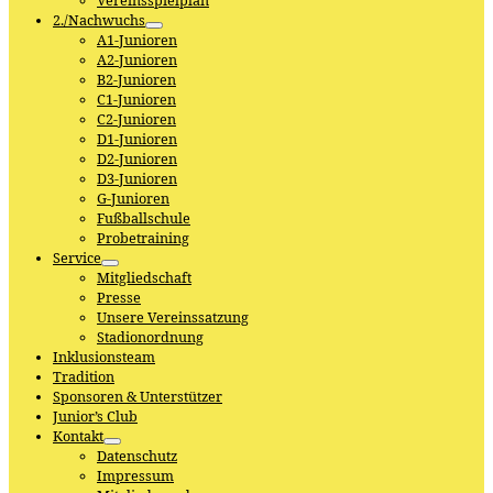
Vereinsspielplan
2./Nachwuchs
A1-Junioren
A2-Junioren
B2-Junioren
C1-Junioren
C2-Junioren
D1-Junioren
D2-Junioren
D3-Junioren
G-Junioren
Fußballschule
Probetraining
Service
Mitgliedschaft
Presse
Unsere Vereinssatzung
Stadionordnung
Inklusionsteam
Tradition
Sponsoren & Unterstützer
Junior’s Club
Kontakt
Datenschutz
Impressum