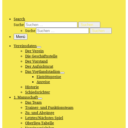
Search
Suche
Suchen …
Suche
Suchen …
Menü
Vereinsdaten
Der Verein
Die Geschäftsstelle
Der Vorstand
Der Aufsichtsrat
Das Vogtlandstadion
Eintrittspreise
Anreise
Historie
Schiedsrichter
1. Mannschaft
Das Team
Trainer- und Funktionsteam
Zu- und Abgänge
Letztes/Nächstes Spiel
Oberliga-Tabelle