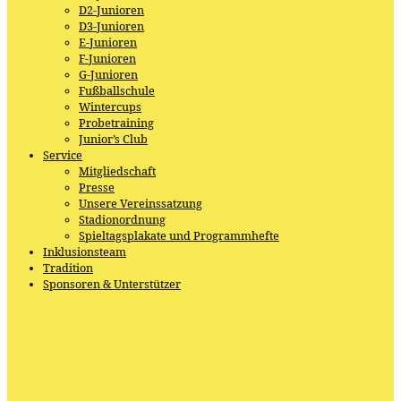
D2-Junioren
D3-Junioren
E-Junioren
F-Junioren
G-Junioren
Fußballschule
Wintercups
Probetraining
Junior’s Club
Service
Mitgliedschaft
Presse
Unsere Vereinssatzung
Stadionordnung
Spieltagsplakate und Programmhefte
Inklusionsteam
Tradition
Sponsoren & Unterstützer