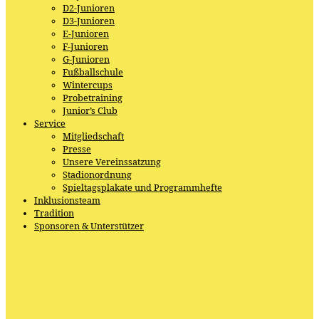
D2-Junioren
D3-Junioren
E-Junioren
F-Junioren
G-Junioren
Fußballschule
Wintercups
Probetraining
Junior’s Club
Service
Mitgliedschaft
Presse
Unsere Vereinssatzung
Stadionordnung
Spieltagsplakate und Programmhefte
Inklusionsteam
Tradition
Sponsoren & Unterstützer