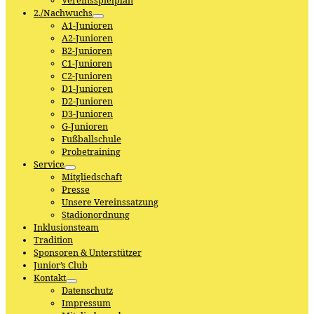
Vereinsspielplan
2./Nachwuchs
A1-Junioren
A2-Junioren
B2-Junioren
C1-Junioren
C2-Junioren
D1-Junioren
D2-Junioren
D3-Junioren
G-Junioren
Fußballschule
Probetraining
Service
Mitgliedschaft
Presse
Unsere Vereinssatzung
Stadionordnung
Inklusionsteam
Tradition
Sponsoren & Unterstützer
Junior’s Club
Kontakt
Datenschutz
Impressum