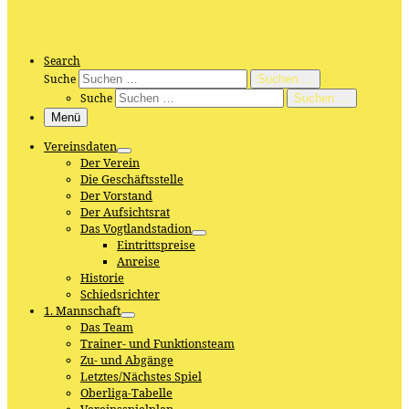
Search
Suche
Suchen …
Suche
Suchen …
Menü
Vereinsdaten
Der Verein
Die Geschäftsstelle
Der Vorstand
Der Aufsichtsrat
Das Vogtlandstadion
Eintrittspreise
Anreise
Historie
Schiedsrichter
1. Mannschaft
Das Team
Trainer- und Funktionsteam
Zu- und Abgänge
Letztes/Nächstes Spiel
Oberliga-Tabelle