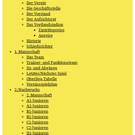
Der Verein
Die Geschäftsstelle
Der Vorstand
Der Aufsichtsrat
Das Vogtlandstadion
Eintrittspreise
Anreise
Historie
Schiedsrichter
1. Mannschaft
Das Team
Trainer- und Funktionsteam
Zu- und Abgänge
Letztes/Nächstes Spiel
Oberliga-Tabelle
Vereinsspielplan
2./Nachwuchs
2. Mannschaft
A1-Junioren
A2-Junioren
B1-Junioren
B2-Junioren
C1-Junioren
C2-Junioren
D1-Junioren