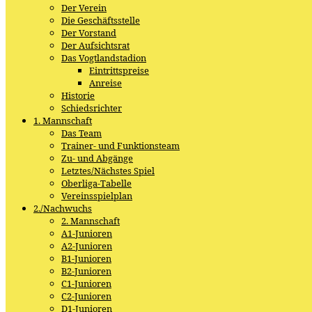
Der Verein
Die Geschäftsstelle
Der Vorstand
Der Aufsichtsrat
Das Vogtlandstadion
Eintrittspreise
Anreise
Historie
Schiedsrichter
1. Mannschaft
Das Team
Trainer- und Funktionsteam
Zu- und Abgänge
Letztes/Nächstes Spiel
Oberliga-Tabelle
Vereinsspielplan
2./Nachwuchs
2. Mannschaft
A1-Junioren
A2-Junioren
B1-Junioren
B2-Junioren
C1-Junioren
C2-Junioren
D1-Junioren