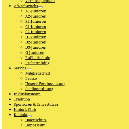
Vereinsspielplan
2./Nachwuchs
A1-Junioren
A2-Junioren
B2-Junioren
C1-Junioren
C2-Junioren
D1-Junioren
D2-Junioren
D3-Junioren
G-Junioren
Fußballschule
Probetraining
Service
Mitgliedschaft
Presse
Unsere Vereinssatzung
Stadionordnung
Inklusionsteam
Tradition
Sponsoren & Unterstützer
Junior’s Club
Kontakt
Datenschutz
Impressum