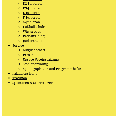
D2-Junioren
D3-Junioren
E-Junioren
F-Junioren
G-Junioren
Fußballschule
Wintercups
Probetraining
Junior’s Club
Service
Mitgliedschaft
Presse
Unsere Vereinssatzung
Stadionordnung
Spieltagsplakate und Programmhefte
Inklusionsteam
Tradition
Sponsoren & Unterstützer