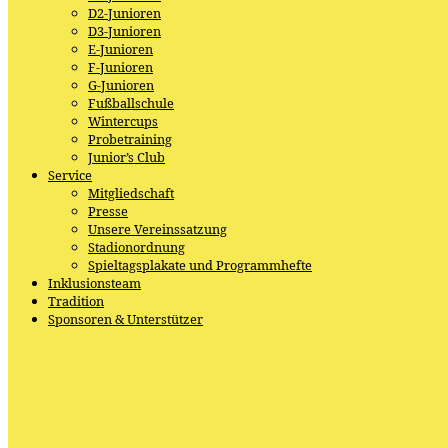
D2-Junioren
D3-Junioren
E-Junioren
F-Junioren
G-Junioren
Fußballschule
Wintercups
Probetraining
Junior’s Club
Service
Mitgliedschaft
Presse
Unsere Vereinssatzung
Stadionordnung
Spieltagsplakate und Programmhefte
Inklusionsteam
Tradition
Sponsoren & Unterstützer