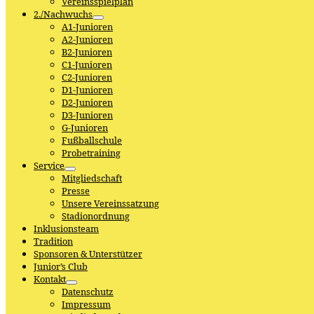
Vereinsspielplan
2./Nachwuchs
A1-Junioren
A2-Junioren
B2-Junioren
C1-Junioren
C2-Junioren
D1-Junioren
D2-Junioren
D3-Junioren
G-Junioren
Fußballschule
Probetraining
Service
Mitgliedschaft
Presse
Unsere Vereinssatzung
Stadionordnung
Inklusionsteam
Tradition
Sponsoren & Unterstützer
Junior’s Club
Kontakt
Datenschutz
Impressum