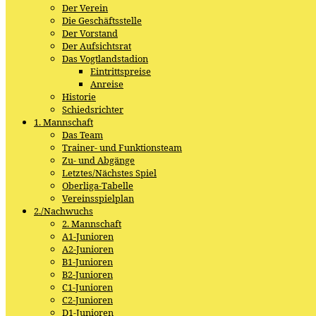
Der Verein
Die Geschäftsstelle
Der Vorstand
Der Aufsichtsrat
Das Vogtlandstadion
Eintrittspreise
Anreise
Historie
Schiedsrichter
1. Mannschaft
Das Team
Trainer- und Funktionsteam
Zu- und Abgänge
Letztes/Nächstes Spiel
Oberliga-Tabelle
Vereinsspielplan
2./Nachwuchs
2. Mannschaft
A1-Junioren
A2-Junioren
B1-Junioren
B2-Junioren
C1-Junioren
C2-Junioren
D1-Junioren