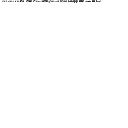
Plauen verlor sein Nachholspiel in Jena knapp mit 1:2. In […]