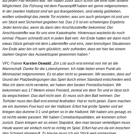
auf jeden Fall verdient war. Wir hatten zuvor auch schon die eine oder andere
Möglichkeit. Die Führung mit dem Pausenpfiff haben wir gerne mitgenommen.
In der zweiten Halbzeit sind wir gut drangeblieben, sind ekelig geblieben,
wollten unbedingt das zweite Tor erzielen, was uns auch gelungen ist und uns
ein Stück weit Sicherheit gegeben hat. Das 2:0 ist ein schwieriges Ergebnis.
Jeder kennt das, wenn du dann den Anschlusstreffer bekommst. Der
Anschlusstreffer war für uns eine Katastrophe. Hintenraus wackelst du noch
einmal. Plauen schmeißt sich in jeden Ball rein. Am Ende hatten wir dann noch
etwas Glück gehabt mit dem Lattentreffer und eins, zwei brenzligen Situationen.
Am Ende aber bin ich sehr glücklich, sehr zufrieden, dass wir hier bei einem
starken Gegner das Auswärtsspiel gewonnen haben.“
VFC-Trainer
Karsten Oswald:
„Ein Lob auch erst einmal von mir an die
Mannschaft. Danke für die Lobeshymnen. Ich hätte lieber einen Punkt als
Minimalziel mitgenommen. Es ist aber nicht so gewesen. Wir wussten, dass auf
Grund der Platzbedingungen das Spiel durch einen Standard entschieden wird.
Was ich dann nicht verstehe, wir haben den besten Freistoßschützen. Wir
bekommen aus 17 Metern einen Freistoß, zentral vor dem Tor und er lässt sich
da wegschieben. Das darf nicht sein. Er muss sich den Ball nehmen. Der
Torhüter muss den Ball erst einmal festhalten. Hat er nicht getan. Dann machen
sie ein dummes Foul kurz vor der Halbzeit. Erfurt hat große Spieler und wir
kriegen das dumme 0:1 und gehen so in die Halbzeit. Wir haben uns gesagt, es
ist nichts weiter passiert. Wir haben Comebackqualitäten, wir kommen schon
zurück. Dann kriegen wir so einen Slapstick, den man besser verteidigen muss.
Heute waren wir einfach nicht so richtig im Spiel. Erfurt hat uns da ein bisschen
den Schneid abgekauft. Zu Hause muss ich ein Stück weit aggressiver