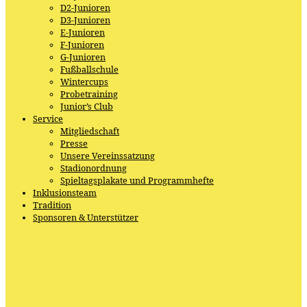
D2-Junioren
D3-Junioren
E-Junioren
F-Junioren
G-Junioren
Fußballschule
Wintercups
Probetraining
Junior’s Club
Service
Mitgliedschaft
Presse
Unsere Vereinssatzung
Stadionordnung
Spieltagsplakate und Programmhefte
Inklusionsteam
Tradition
Sponsoren & Unterstützer