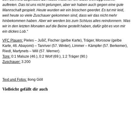
auftreten. Das ist uns nicht gelungen, aber wir haben auch gegen eine gute
Mannschaft gespielt. Heute wurden wir ein bisschen geerdet. Es tut mir leid,
weil heute so viele Zuschauer gekommen sind, dass wir das nicht mehr
hinbekommen haben. Aber wir werden bis zum Schluss alles reindonnern. Was
wir in den letzten Monaten auf die Beine gestellt haben, dafür gibt es von mir
ein dickes Lob.“
VFC Plauen:
Pieles – Jušič, Fischer (gelbe Karte), Träger, Morosow (gelbe
Karte, 46. Abayomi) – Tanriver (57. Winter), Limmer – Kämpfer (57. Berkemer),
Riedl, Martynets – Will (57. Werner).
Tore:
0:1 Maluze (46.), 0:2 Wolf (69.), 1:2 Träger (90.)
Zuschauer:
3.200
Text und Fotos:
Ilong Göll
Vielleicht gefällt dir auch