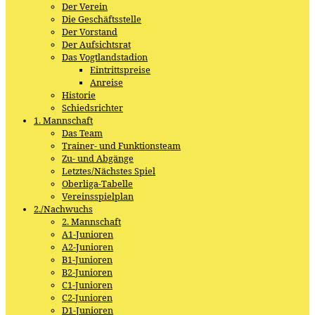
Der Verein
Die Geschäftsstelle
Der Vorstand
Der Aufsichtsrat
Das Vogtlandstadion
Eintrittspreise
Anreise
Historie
Schiedsrichter
1. Mannschaft
Das Team
Trainer- und Funktionsteam
Zu- und Abgänge
Letztes/Nächstes Spiel
Oberliga-Tabelle
Vereinsspielplan
2./Nachwuchs
2. Mannschaft
A1-Junioren
A2-Junioren
B1-Junioren
B2-Junioren
C1-Junioren
C2-Junioren
D1-Junioren