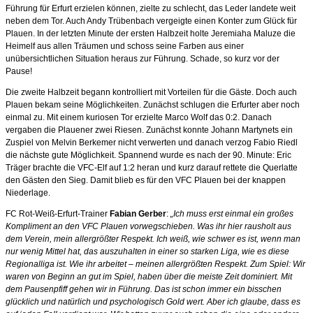
Führung für Erfurt erzielen können, zielte zu schlecht, das Leder landete weit
neben dem Tor. Auch Andy Trübenbach vergeigte einen Konter zum Glück für
Plauen. In der letzten Minute der ersten Halbzeit holte Jeremiaha Maluze die
Heimelf aus allen Träumen und schoss seine Farben aus einer
unübersichtlichen Situation heraus zur Führung. Schade, so kurz vor der
Pause!
Die zweite Halbzeit begann kontrolliert mit Vorteilen für die Gäste. Doch auch
Plauen bekam seine Möglichkeiten. Zunächst schlugen die Erfurter aber noch
einmal zu. Mit einem kuriosen Tor erzielte Marco Wolf das 0:2. Danach
vergaben die Plauener zwei Riesen. Zunächst konnte Johann Martynets ein
Zuspiel von Melvin Berkemer nicht verwerten und danach verzog Fabio Riedl
die nächste gute Möglichkeit. Spannend wurde es nach der 90. Minute: Eric
Träger brachte die VFC-Elf auf 1:2 heran und kurz darauf rettete die Querlatte
den Gästen den Sieg. Damit blieb es für den VFC Plauen bei der knappen
Niederlage.
FC Rot-Weiß-Erfurt-Trainer
Fabian Gerber
:
„Ich muss erst einmal ein großes
Kompliment an den VFC Plauen vorwegschieben. Was ihr hier rausholt aus
dem Verein, mein allergrößter Respekt. Ich weiß, wie schwer es ist, wenn man
nur wenig Mittel hat, das auszuhalten in einer so starken Liga, wie es diese
Regionalliga ist. Wie ihr arbeitet – meinen allergrößten Respekt. Zum Spiel: Wir
waren von Beginn an gut im Spiel, haben über die meiste Zeit dominiert. Mit
dem Pausenpfiff gehen wir in Führung. Das ist schon immer ein bisschen
glücklich und natürlich und psychologisch Gold wert. Aber ich glaube, dass es