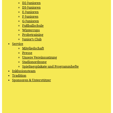
D2-Junioren
D3-Junioren
E-Junioren
F-Junioren
G-Junioren
Fußballschule
Wintercups
Probetraining
Junior’s Club
Service
Mitgliedschaft
Presse
Unsere Vereinssatzung
Stadionordnung
Spieltagsplakate und Programmhefte
Inklusionsteam
Tradition
Sponsoren & Unterstützer