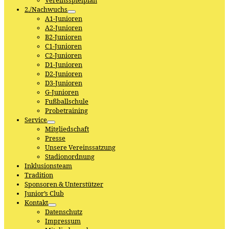
Vereinsspielplan
2./Nachwuchs
A1-Junioren
A2-Junioren
B2-Junioren
C1-Junioren
C2-Junioren
D1-Junioren
D2-Junioren
D3-Junioren
G-Junioren
Fußballschule
Probetraining
Service
Mitgliedschaft
Presse
Unsere Vereinssatzung
Stadionordnung
Inklusionsteam
Tradition
Sponsoren & Unterstützer
Junior’s Club
Kontakt
Datenschutz
Impressum