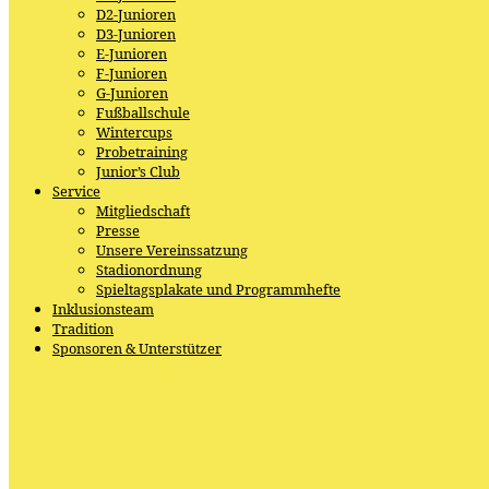
D2-Junioren
D3-Junioren
E-Junioren
F-Junioren
G-Junioren
Fußballschule
Wintercups
Probetraining
Junior’s Club
Service
Mitgliedschaft
Presse
Unsere Vereinssatzung
Stadionordnung
Spieltagsplakate und Programmhefte
Inklusionsteam
Tradition
Sponsoren & Unterstützer