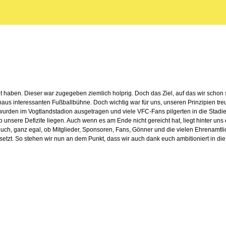
ht haben. Dieser war zugegeben ziemlich holprig. Doch das Ziel, auf das wir schon s
haus interessanten Fußballbühne. Doch wichtig war für uns, unseren Prinzipien tre
 wurden im Vogtlandstadion ausgetragen und viele VFC-Fans pilgerten in die Stadie
unsere Defizite liegen. Auch wenn es am Ende nicht gereicht hat, liegt hinter uns e
uch, ganz egal, ob Mitglieder, Sponsoren, Fans, Gönner und die vielen Ehrenamtl
setzt. So stehen wir nun an dem Punkt, dass wir auch dank euch ambitioniert in d