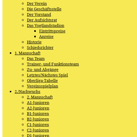
Der Verein
Die Geschäftsstelle
Der Vorstand
Der Aufsichtsrat
Das Vogtlandstadion
Eintrittspreise
Anreise
Historie
Schiedsrichter
1. Mannschaft
Das Team
Trainer- und Funktionsteam
Zu- und Abgänge
Letztes/Nächstes Spiel
Oberliga-Tabelle
Vereinsspielplan
2./Nachwuchs
2. Mannschaft
A1-Junioren
A2-Junioren
B1-Junioren
B2-Junioren
C1-Junioren
C2-Junioren
D1-Junioren