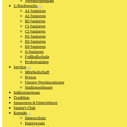
Vereinsspielplan
2./Nachwuchs
A1-Junioren
A2-Junioren
B2-Junioren
C1-Junioren
C2-Junioren
D1-Junioren
D2-Junioren
D3-Junioren
G-Junioren
Fußballschule
Probetraining
Service
Mitgliedschaft
Presse
Unsere Vereinssatzung
Stadionordnung
Inklusionsteam
Tradition
Sponsoren & Unterstützer
Junior’s Club
Kontakt
Datenschutz
Impressum