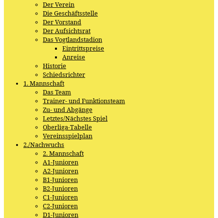
Der Verein
Die Geschäftsstelle
Der Vorstand
Der Aufsichtsrat
Das Vogtlandstadion
Eintrittspreise
Anreise
Historie
Schiedsrichter
1. Mannschaft
Das Team
Trainer- und Funktionsteam
Zu- und Abgänge
Letztes/Nächstes Spiel
Oberliga-Tabelle
Vereinsspielplan
2./Nachwuchs
2. Mannschaft
A1-Junioren
A2-Junioren
B1-Junioren
B2-Junioren
C1-Junioren
C2-Junioren
D1-Junioren