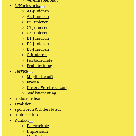
Vereinsspielplan
2./Nachwuchs
A1-Junioren
A2-Junioren
B2-Junioren
C1-Junioren
C2-Junioren
D1-Junioren
D2-Junioren
D3-Junioren
G-Junioren
Fußballschule
Probetraining
Service
Mitgliedschaft
Presse
Unsere Vereinssatzung
Stadionordnung
Inklusionsteam
Tradition
Sponsoren & Unterstützer
Junior’s Club
Kontakt
Datenschutz
Impressum