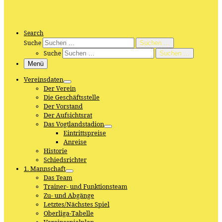
Search
Suche
Suchen …
Suche
Suchen …
Menü
Vereinsdaten
Der Verein
Die Geschäftsstelle
Der Vorstand
Der Aufsichtsrat
Das Vogtlandstadion
Eintrittspreise
Anreise
Historie
Schiedsrichter
1. Mannschaft
Das Team
Trainer- und Funktionsteam
Zu- und Abgänge
Letztes/Nächstes Spiel
Oberliga-Tabelle