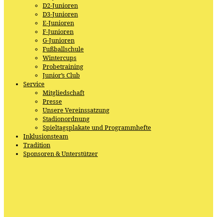
D2-Junioren
D3-Junioren
E-Junioren
F-Junioren
G-Junioren
Fußballschule
Wintercups
Probetraining
Junior’s Club
Service
Mitgliedschaft
Presse
Unsere Vereinssatzung
Stadionordnung
Spieltagsplakate und Programmhefte
Inklusionsteam
Tradition
Sponsoren & Unterstützer