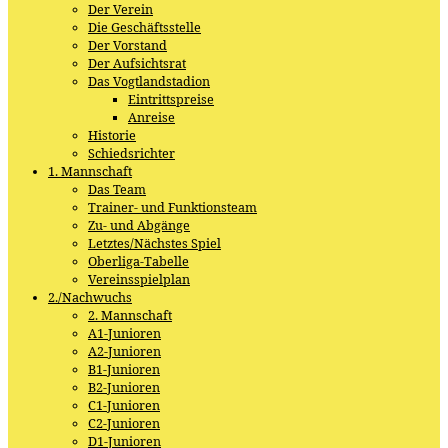
Der Verein
Die Geschäftsstelle
Der Vorstand
Der Aufsichtsrat
Das Vogtlandstadion
Eintrittspreise
Anreise
Historie
Schiedsrichter
1. Mannschaft
Das Team
Trainer- und Funktionsteam
Zu- und Abgänge
Letztes/Nächstes Spiel
Oberliga-Tabelle
Vereinsspielplan
2./Nachwuchs
2. Mannschaft
A1-Junioren
A2-Junioren
B1-Junioren
B2-Junioren
C1-Junioren
C2-Junioren
D1-Junioren