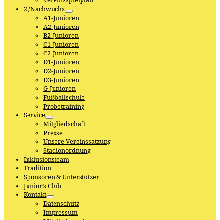
Vereinsspielplan
2./Nachwuchs
A1-Junioren
A2-Junioren
B2-Junioren
C1-Junioren
C2-Junioren
D1-Junioren
D2-Junioren
D3-Junioren
G-Junioren
Fußballschule
Probetraining
Service
Mitgliedschaft
Presse
Unsere Vereinssatzung
Stadionordnung
Inklusionsteam
Tradition
Sponsoren & Unterstützer
Junior’s Club
Kontakt
Datenschutz
Impressum