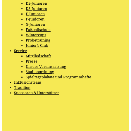
D2-Junioren
D3-Junioren
E-Junioren
F-Junioren
G-Junioren
Fußballschule
Wintercups
Probetraining
Junior’s Club
Service
Mitgliedschaft
Presse
Unsere Vereinssatzung
Stadionordnung
Spieltagsplakate und Programmhefte
Inklusionsteam
Tradition
Sponsoren & Unterstützer