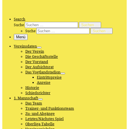
Search
Suche
Suchen …
Suche
Suchen …
Menü
Vereinsdaten
Der Verein
Die Geschäftsstelle
Der Vorstand
Der Aufsichtsrat
Das Vogtlandstadion
Eintrittspreise
Anreise
Historie
Schiedsrichter
1. Mannschaft
Das Team
Trainer- und Funktionsteam
Zu- und Abgänge
Letztes/Nächstes Spiel
Oberliga-Tabelle