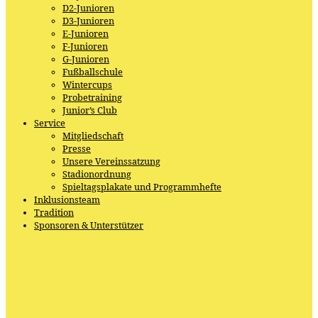
D2-Junioren
D3-Junioren
E-Junioren
F-Junioren
G-Junioren
Fußballschule
Wintercups
Probetraining
Junior’s Club
Service
Mitgliedschaft
Presse
Unsere Vereinssatzung
Stadionordnung
Spieltagsplakate und Programmhefte
Inklusionsteam
Tradition
Sponsoren & Unterstützer