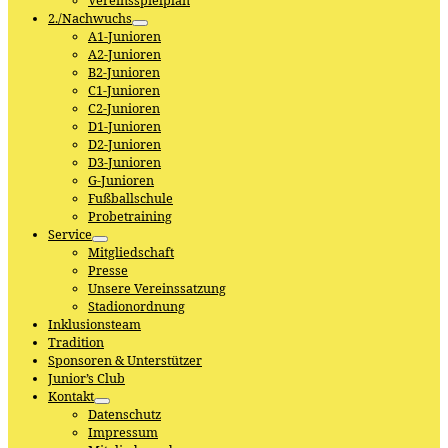
Vereinsspielplan
2./Nachwuchs
A1-Junioren
A2-Junioren
B2-Junioren
C1-Junioren
C2-Junioren
D1-Junioren
D2-Junioren
D3-Junioren
G-Junioren
Fußballschule
Probetraining
Service
Mitgliedschaft
Presse
Unsere Vereinssatzung
Stadionordnung
Inklusionsteam
Tradition
Sponsoren & Unterstützer
Junior’s Club
Kontakt
Datenschutz
Impressum