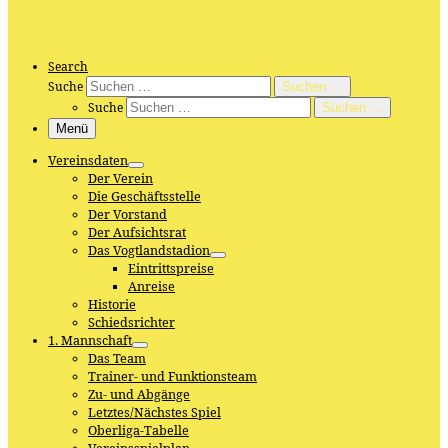
Search
Suche
Suchen …
Suche
Suchen …
Menü
Vereinsdaten
Der Verein
Die Geschäftsstelle
Der Vorstand
Der Aufsichtsrat
Das Vogtlandstadion
Eintrittspreise
Anreise
Historie
Schiedsrichter
1. Mannschaft
Das Team
Trainer- und Funktionsteam
Zu- und Abgänge
Letztes/Nächstes Spiel
Oberliga-Tabelle