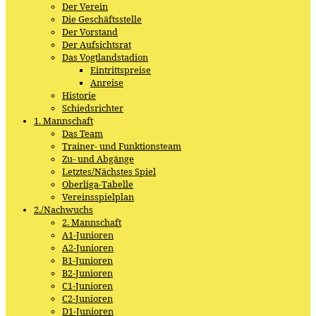
Der Verein
Die Geschäftsstelle
Der Vorstand
Der Aufsichtsrat
Das Vogtlandstadion
Eintrittspreise
Anreise
Historie
Schiedsrichter
1. Mannschaft
Das Team
Trainer- und Funktionsteam
Zu- und Abgänge
Letztes/Nächstes Spiel
Oberliga-Tabelle
Vereinsspielplan
2./Nachwuchs
2. Mannschaft
A1-Junioren
A2-Junioren
B1-Junioren
B2-Junioren
C1-Junioren
C2-Junioren
D1-Junioren