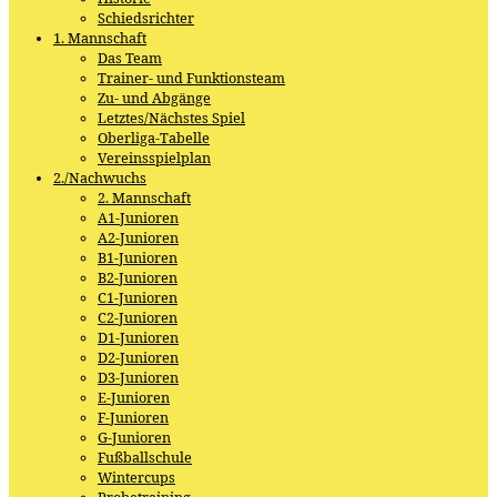
Schiedsrichter
1. Mannschaft
Das Team
Trainer- und Funktionsteam
Zu- und Abgänge
Letztes/Nächstes Spiel
Oberliga-Tabelle
Vereinsspielplan
2./Nachwuchs
2. Mannschaft
A1-Junioren
A2-Junioren
B1-Junioren
B2-Junioren
C1-Junioren
C2-Junioren
D1-Junioren
D2-Junioren
D3-Junioren
E-Junioren
F-Junioren
G-Junioren
Fußballschule
Wintercups