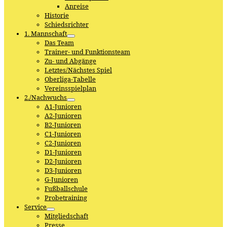
Anreise
Historie
Schiedsrichter
1. Mannschaft
Das Team
Trainer- und Funktionsteam
Zu- und Abgänge
Letztes/Nächstes Spiel
Oberliga-Tabelle
Vereinsspielplan
2./Nachwuchs
A1-Junioren
A2-Junioren
B2-Junioren
C1-Junioren
C2-Junioren
D1-Junioren
D2-Junioren
D3-Junioren
G-Junioren
Fußballschule
Probetraining
Service
Mitgliedschaft
Presse