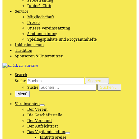
Probetraining
Junior’s Club
Service
Mitgliedschaft
Presse
Unsere Vereinssatzung
Stadionordnung
Spieltagsplakate und Programmhefte
Inklusionsteam
Tradition
Sponsoren & Unterstützer
Search
Suche
Suchen …
Suche
Suchen …
Menü
Vereinsdaten
Der Verein
Die Geschäftsstelle
Der Vorstand
Der Aufsichtsrat
Das Vogtlandstadion
Eintrittspreise