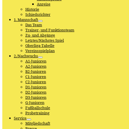
Anreise
Historie
Schiedsrichter
1. Mannschaft
Das Team
Trainer- und Funktionsteam
Zu- und Abgänge
Letztes/Nächstes Spiel
Oberliga-Tabelle
Vereinsspielplan
2./Nachwuchs
A1-Junioren
A2-Junioren
B2-Junioren
C1-Junioren
C2-Junioren
D1-Junioren
D2-Junioren
D3-Junioren
G-Junioren
Fußballschule
Probetraining
Service
Mitgliedschaft
Presse