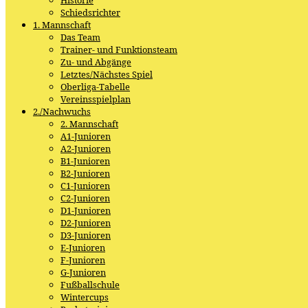
Schiedsrichter
1. Mannschaft
Das Team
Trainer- und Funktionsteam
Zu- und Abgänge
Letztes/Nächstes Spiel
Oberliga-Tabelle
Vereinsspielplan
2./Nachwuchs
2. Mannschaft
A1-Junioren
A2-Junioren
B1-Junioren
B2-Junioren
C1-Junioren
C2-Junioren
D1-Junioren
D2-Junioren
D3-Junioren
E-Junioren
F-Junioren
G-Junioren
Fußballschule
Wintercups