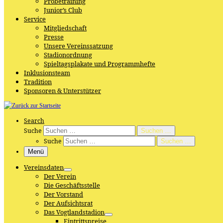
Probetraining
Junior’s Club
Service
Mitgliedschaft
Presse
Unsere Vereinssatzung
Stadionordnung
Spieltagsplakate und Programmhefte
Inklusionsteam
Tradition
Sponsoren & Unterstützer
Search
Suche
Suchen …
Suche
Suchen …
Menü
Vereinsdaten
Der Verein
Die Geschäftsstelle
Der Vorstand
Der Aufsichtsrat
Das Vogtlandstadion
Eintrittspreise