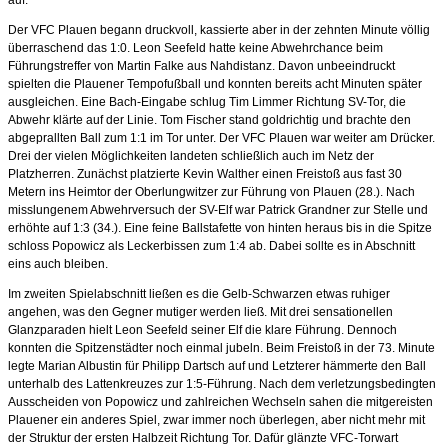
Der VFC Plauen begann druckvoll, kassierte aber in der zehnten Minute völlig
überraschend das 1:0. Leon Seefeld hatte keine Abwehrchance beim
Führungstreffer von Martin Falke aus Nahdistanz. Davon unbeeindruckt
spielten die Plauener Tempofußball und konnten bereits acht Minuten später
ausgleichen. Eine Bach-Eingabe schlug Tim Limmer Richtung SV-Tor, die
Abwehr klärte auf der Linie. Tom Fischer stand goldrichtig und brachte den
abgeprallten Ball zum 1:1 im Tor unter. Der VFC Plauen war weiter am Drücker.
Drei der vielen Möglichkeiten landeten schließlich auch im Netz der
Platzherren. Zunächst platzierte Kevin Walther einen Freistoß aus fast 30
Metern ins Heimtor der Oberlungwitzer zur Führung von Plauen (28.). Nach
misslungenem Abwehrversuch der SV-Elf war Patrick Grandner zur Stelle und
erhöhte auf 1:3 (34.). Eine feine Ballstafette von hinten heraus bis in die Spitze
schloss Popowicz als Leckerbissen zum 1:4 ab. Dabei sollte es in Abschnitt
eins auch bleiben.
Im zweiten Spielabschnitt ließen es die Gelb-Schwarzen etwas ruhiger
angehen, was den Gegner mutiger werden ließ. Mit drei sensationellen
Glanzparaden hielt Leon Seefeld seiner Elf die klare Führung. Dennoch
konnten die Spitzenstädter noch einmal jubeln. Beim Freistoß in der 73. Minute
legte Marian Albustin für Philipp Dartsch auf und Letzterer hämmerte den Ball
unterhalb des Lattenkreuzes zur 1:5-Führung. Nach dem verletzungsbedingten
Ausscheiden von Popowicz und zahlreichen Wechseln sahen die mitgereisten
Plauener ein anderes Spiel, zwar immer noch überlegen, aber nicht mehr mit
der Struktur der ersten Halbzeit Richtung Tor. Dafür glänzte VFC-Torwart