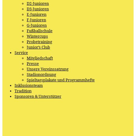
D2-Junioren
D3-Junioren
E-Junioren
F-Junioren
G-Junioren
Fußballschule
Wintercups
Probetraining
Junior’s Club
Service
Mitgliedschaft
Presse
Unsere Vereinssatzung
Stadionordnung
Spieltagsplakate und Programmhefte
Inklusionsteam
Tradition
Sponsoren & Unterstützer