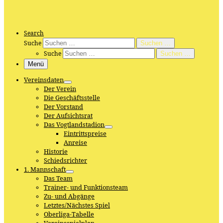
Search
Suche
Suchen …
Suche
Suchen …
Menü
Vereinsdaten
Der Verein
Die Geschäftsstelle
Der Vorstand
Der Aufsichtsrat
Das Vogtlandstadion
Eintrittspreise
Anreise
Historie
Schiedsrichter
1. Mannschaft
Das Team
Trainer- und Funktionsteam
Zu- und Abgänge
Letztes/Nächstes Spiel
Oberliga-Tabelle