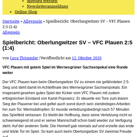
Mitglied werden
Newsletteranmeldung
Online-Shop
Startseite
»
Allgemein
»
Spielbericht: Oberlungwitzer SV – VFC Plauen
2:5 (1:4)
Allgemein
Spielbericht: Oberlungwitzer SV – VFC Plauen 2:5
(1:4)
von
Luca Thümmler
|
Veröffentlicht am
12. Oktober 2020
VFC Plauen mit gutem Spiel im Wernesgrüner Sachsenpokal eine Runde
weiter
Der VFC Plauen kam beim Oberlungwitzer SV zu einem nie gefährdeten 2:5-
Sieg und steht damit im Achtelfinale des Wernesgrüner Sachsenpokals. Ein
insgesamt gesehen gutes Spiel der Kicker vom VFC Plauen mit zudem
erfolgreichen Einstand von Kamil Popowicz. Er steuerte ein Tore zum klaren
Sieg der Plauener bei und gefiel auch sonst durch sein zielstrebiges Arbeiten
hin zum Tor. Wermutstropfen: Er musste verletzungsbedingt nach 57 Minuten
das Spielfeld verlassen. Es bleibt die Hoffnung, dass seine Verletzung nicht so
schwerwiegend ist und er seiner Mannschaft schon bald wieder zur Verfügung
steht. Auf der anderen Seite: Die Heimelf gab niemals auf und erzielte das erste
und letzte Tor im Spiel. So kam auch beim Oberlungwitzer SV zweimal Freude
auf.