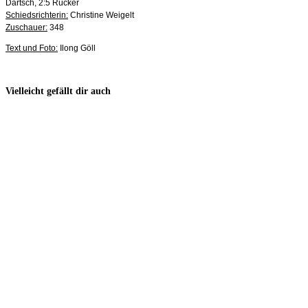
Dartsch, 2:5 Rücker
Schiedsrichterin:
Christine Weigelt
Z
uschauer:
348
Text und Foto:
Ilong Göll
Vielleicht gefällt dir auch