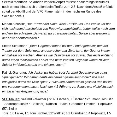
Seefeld mehrfach. Sekunden vor dem Abpfiff musste er allerdings schuldlos
noch einmal hinter sich greifen beim Treffer zum 2:5. Nach dem Anstoß erfolgte
sofort der Abpfiff und der VFC Plauen steht in der nächsten Runde des
Sachsenpokals.
Marian Albustin:
„Das 1:0 war der Hallo-Weck-Ruf für uns. Das zweite Tor hat
sich nach dem Ausscheiden von Popowicz angekündigt. Jeder wollte nach vorn
und ein Tor schießen. Da waren wir zu wenige hinten. Spiele aber werden in
der Abwehr entschieden.“
Stefan Schumann: „
Beim Gegentor haben wir den Fehler gemacht, den der
Trainer vor dem Spiel noch angesprochen hat. Zwar kann der Gegner immer
einmal ein Tor machen. Aber es war definitiv ein Tor zu viel. Das erste entstand
durch einen individuellen Fehler und beim zweiten Gegentor waren zu viele
Spieler im Vorwärtsgang und fehlten hinten.“
Patrick Grandner:
„Ich denke, wir haben trotz der zwei Gegentore ein gutes
Spiel gemacht. Wir haben heute ein neues System ausprobiert, wie man
erfolgreich durch die Mitte spielt. 70 Minuten haben wir so gespielt, wie wir es
uns vorgenommen hatten. Nach der 4:1-Führung zur Pause war vielleicht auch
ein bisschen Anspannung raus.“
VFC Plauen:
Seefeld – Walther (72. N. Fischer), T. Fischer, Schumann, Albustin
– Andreopoulos (67. Böttcher), Dartsch – Bach, Grandner, Limmer – Popowicz
(57. Stein)
Tore:
1:0 Falke, 1:1 Tom Fischer, 1:2 Walther, 1:3 Grandner, 1:4 Popowicz, 1:5