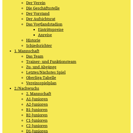
Der Verein
Die Geschäftsstelle
Der Vorstand
Der Aufsichtsrat
Das Vogtlandstadion
Eintrittspreise
Anreise
Historie
Schiedsrichter
1. Mannschaft
Das Team
Trainer- und Funktionsteam
Zu- und Abgänge
Letztes/Nächstes Spiel
Oberliga-Tabelle
Vereinsspielplan
2./Nachwuchs
2. Mannschaft
A1-Junioren
A2-Junioren
B1-Junioren
B2-Junioren
C1-Junioren
C2-Junioren
D1-Junioren