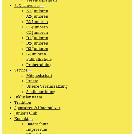
Vereinsspielplan
2./Nachwuchs
A1-Junioren
A2-Junioren
B2-Junioren
C1-Junioren
C2-Junioren
D1-Junioren
D2-Junioren
D3-Junioren
G-Junioren
Fußballschule
Probetraining
Service
Mitgliedschaft
Presse
Unsere Vereinssatzung
Stadionordnung
Inklusionsteam
Tradition
Sponsoren & Unterstützer
Junior’s Club
Kontakt
Datenschutz
Impressum