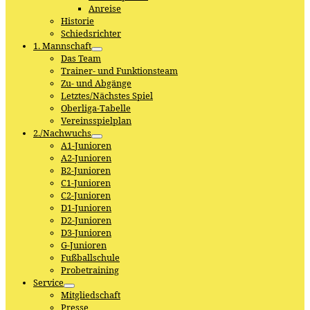
Anreise
Historie
Schiedsrichter
1. Mannschaft
Das Team
Trainer- und Funktionsteam
Zu- und Abgänge
Letztes/Nächstes Spiel
Oberliga-Tabelle
Vereinsspielplan
2./Nachwuchs
A1-Junioren
A2-Junioren
B2-Junioren
C1-Junioren
C2-Junioren
D1-Junioren
D2-Junioren
D3-Junioren
G-Junioren
Fußballschule
Probetraining
Service
Mitgliedschaft
Presse