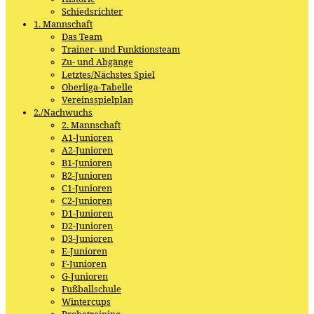
Schiedsrichter
1. Mannschaft
Das Team
Trainer- und Funktionsteam
Zu- und Abgänge
Letztes/Nächstes Spiel
Oberliga-Tabelle
Vereinsspielplan
2./Nachwuchs
2. Mannschaft
A1-Junioren
A2-Junioren
B1-Junioren
B2-Junioren
C1-Junioren
C2-Junioren
D1-Junioren
D2-Junioren
D3-Junioren
E-Junioren
F-Junioren
G-Junioren
Fußballschule
Wintercups