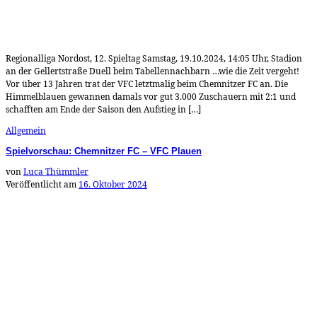
Regionalliga Nordost, 12. Spieltag Samstag, 19.10.2024, 14:05 Uhr, Stadion
an der Gellertstraße Duell beim Tabellennachbarn …wie die Zeit vergeht!
Vor über 13 Jahren trat der VFC letztmalig beim Chemnitzer FC an. Die
Himmelblauen gewannen damals vor gut 3.000 Zuschauern mit 2:1 und
schafften am Ende der Saison den Aufstieg in […]
Allgemein
Spielvorschau: Chemnitzer FC – VFC Plauen
von
Luca Thümmler
Veröffentlicht am
16. Oktober 2024