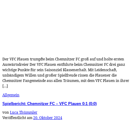
Der VFC Plauen trumpfte beim Chemnitzer FC groß auf und holte ersten
Auswärtsdreier Der VFC Plauen entführte beim Chemnitzer FC drei ganz
wichtige Punkte für sein Saisonziel Klassenerhalt. Mit Leidenschaft,
unbändigem Willen und großer Spielfreude rissen die Plauener die
Chemnitzer Fangemeinde aus allen Träumen, mit dem VFC Plauen in ihrer
[…]
Allgemein
Spielbericht: Chemnitzer FC – VFC Plauen 0:1 (0:0)
von
Luca Thümmler
Veröffentlicht am
20. Oktober 2024