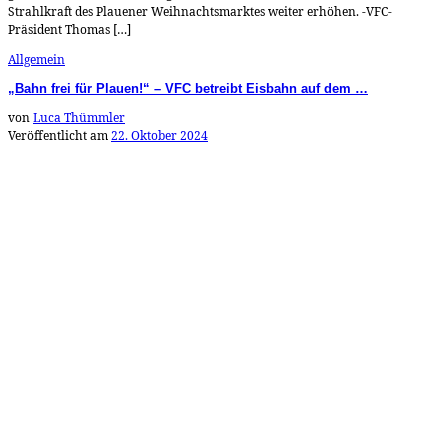
Strahlkraft des Plauener Weihnachtsmarktes weiter erhöhen. -VFC-
Präsident Thomas […]
Allgemein
„Bahn frei für Plauen!“ – VFC betreibt Eisbahn auf dem …
von
Luca Thümmler
Veröffentlicht am
22. Oktober 2024