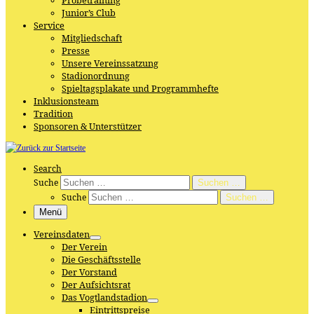
Probetraining
Junior’s Club
Service
Mitgliedschaft
Presse
Unsere Vereinssatzung
Stadionordnung
Spieltagsplakate und Programmhefte
Inklusionsteam
Tradition
Sponsoren & Unterstützer
Search
Suche
Suchen …
Suche
Suchen …
Menü
Vereinsdaten
Der Verein
Die Geschäftsstelle
Der Vorstand
Der Aufsichtsrat
Das Vogtlandstadion
Eintrittspreise